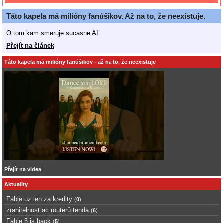
Táto kapela má milióny fanúšikov. Až na to, že neexistuje.
O tom kam smeruje sucasne AI.
Přejít na článek
Táto kapela má milióny fanúšikov - až na to, že neexistuje
Přejít na videa
Aktuality
Fable uz len za kredity
(
0
)
zranitelnost ac routerů tenda
(
6
)
Fable 5 is back
(
5
)