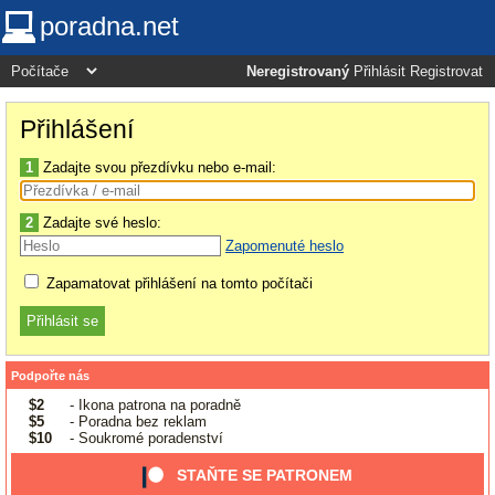
poradna.net
Neregistrovaný
Přihlásit
Registrovat
Přihlášení
1
Zadajte svou přezdívku nebo e-mail:
2
Zadajte své heslo:
Zapomenuté heslo
Zapamatovat přihlášení na tomto počítači
Podpořte nás
$2
- Ikona patrona na poradně
$5
- Poradna bez reklam
$10
- Soukromé poradenství
STAŇTE SE PATRONEM