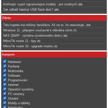
Anthropic vypol najvykonejsie modely - pre vsetkych
(
16
)
Jak odhalit falešný USB flash disk?
(
20
)
Články
Táto kapela má milióny fanúšikov. Až na to, že neexistuje.
(
14
)
Windows 11 - připojení současně k několika sítím
(
7
)
NAS QNAP - výměna systémového disku
(
10
)
MikroTik router 11 - tipy
(
5
)
MikroTik router 10 - upgrade routeru
(
3
)
Kategorie
Hardware
Periferie
Multimédia
Software
Programování
Internet
Operační systémy
PC sestavy
Ostatní
Mobily a tablety
Notebooky