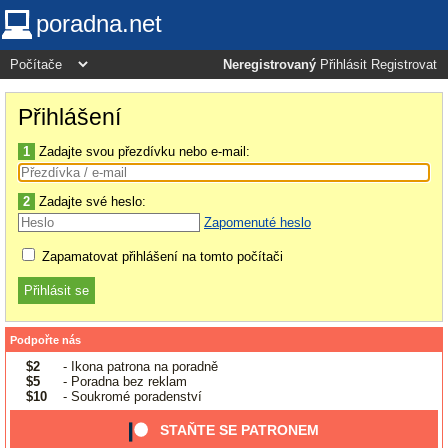
poradna.net
Neregistrovaný
Přihlásit
Registrovat
Přihlášení
1
Zadajte svou přezdívku nebo e-mail:
2
Zadajte své heslo:
Zapomenuté heslo
Zapamatovat přihlášení na tomto počítači
Podpořte nás
$2
- Ikona patrona na poradně
$5
- Poradna bez reklam
$10
- Soukromé poradenství
STAŇTE SE PATRONEM