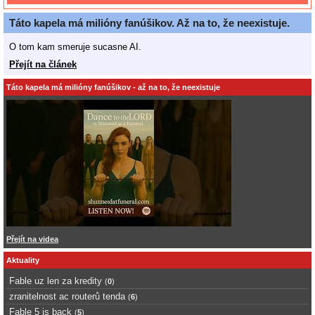
Táto kapela má milióny fanúšikov. Až na to, že neexistuje.
O tom kam smeruje sucasne AI.
Přejít na článek
Táto kapela má milióny fanúšikov - až na to, že neexistuje
Přejít na videa
Aktuality
Fable uz len za kredity
(
0
)
zranitelnost ac routerů tenda
(
6
)
Fable 5 is back
(
5
)