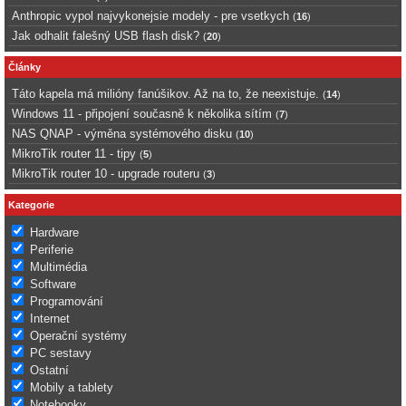
Anthropic vypol najvykonejsie modely - pre vsetkych
(
16
)
Jak odhalit falešný USB flash disk?
(
20
)
Články
Táto kapela má milióny fanúšikov. Až na to, že neexistuje.
(
14
)
Windows 11 - připojení současně k několika sítím
(
7
)
NAS QNAP - výměna systémového disku
(
10
)
MikroTik router 11 - tipy
(
5
)
MikroTik router 10 - upgrade routeru
(
3
)
Kategorie
Hardware
Periferie
Multimédia
Software
Programování
Internet
Operační systémy
PC sestavy
Ostatní
Mobily a tablety
Notebooky