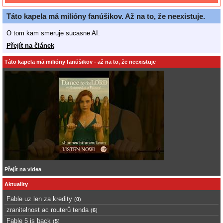
Táto kapela má milióny fanúšikov. Až na to, že neexistuje.
O tom kam smeruje sucasne AI.
Přejít na článek
Táto kapela má milióny fanúšikov - až na to, že neexistuje
Přejít na videa
Aktuality
Fable uz len za kredity
(
0
)
zranitelnost ac routerů tenda
(
6
)
Fable 5 is back
(
5
)