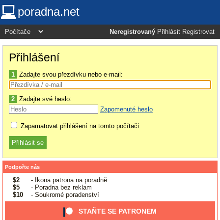
poradna.net
Neregistrovaný
Přihlásit
Registrovat
Přihlášení
1
Zadajte svou přezdívku nebo e-mail:
2
Zadajte své heslo:
Zapomenuté heslo
Zapamatovat přihlášení na tomto počítači
Podpořte nás
$2
- Ikona patrona na poradně
$5
- Poradna bez reklam
$10
- Soukromé poradenství
STAŇTE SE PATRONEM