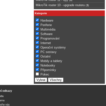
MikroTik router 10 - upgrade routeru
(
3
)
Kategorie
Hardware
Periferie
Multimédia
Software
Programování
Internet
Operační systémy
PC sestavy
Ostatní
Mobily a tablety
Notebooky
Připomínky
Pokec
ní odkazy
idla
lama
ořte nás