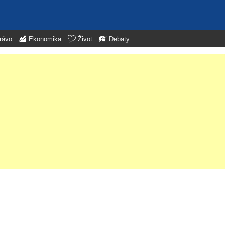
rávo
Ekonomika
Život
Debaty