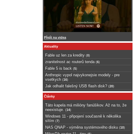
Přejít na videa
Aktuality
Fable uz len za kredity
(
0
)
zranitelnost ac routerů tenda
(
6
)
Fable 5 is back
(
5
)
Anthropic vypol najvykonejsie modely - pre
vsetkych
(
16
)
Jak odhalit falešný USB flash disk?
(
20
)
Články
Táto kapela má milióny fanúšikov. Až na to, že
neexistuje.
(
14
)
Windows 11 - připojení současně k několika
sítím
(
7
)
NAS QNAP - výměna systémového disku
(
10
)
MikroTik router 11 - tipy
(
5
)