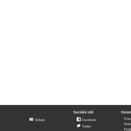
Sociální sítě
Ostat
Prav
Debaty
Facebook
Rek
Twitter
Podp