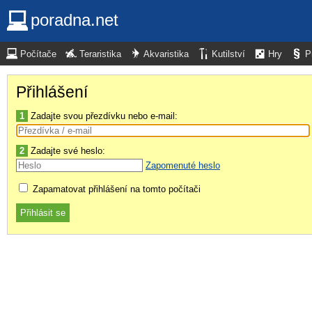
poradna.net
Počítače
Teraristika
Akvaristika
Kutilství
Hry
P
Přihlášení
1
Zadajte svou přezdívku nebo e-mail:
2
Zadajte své heslo:
Zapomenuté heslo
Zapamatovat přihlášení na tomto počítači