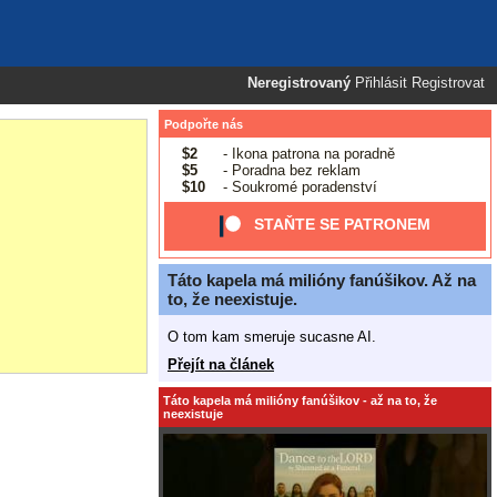
Neregistrovaný
Přihlásit
Registrovat
Podpořte nás
$2
- Ikona patrona na poradně
$5
- Poradna bez reklam
$10
- Soukromé poradenství
STAŇTE SE PATRONEM
Táto kapela má milióny fanúšikov. Až na
to, že neexistuje.
O tom kam smeruje sucasne AI.
Přejít na článek
Táto kapela má milióny fanúšikov - až na to, že
neexistuje