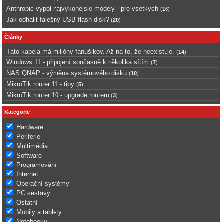
Anthropic vypol najvykonejsie modely - pre vsetkych
(
16
)
Jak odhalit falešný USB flash disk?
(
20
)
Články
Táto kapela má milióny fanúšikov. Až na to, že neexistuje.
(
14
)
Windows 11 - připojení současně k několika sítím
(
7
)
NAS QNAP - výměna systémového disku
(
10
)
MikroTik router 11 - tipy
(
5
)
MikroTik router 10 - upgrade routeru
(
3
)
Kategorie
Hardware
Periferie
Multimédia
Software
Programování
Internet
Operační systémy
PC sestavy
Ostatní
Mobily a tablety
Notebooky