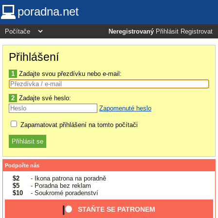
poradna.net
Neregistrovaný
Přihlásit
Registrovat
Přihlášení
1
Zadajte svou přezdívku nebo e-mail:
2
Zadajte své heslo:
Zapomenuté heslo
Zapamatovat přihlášení na tomto počítači
Podpořte nás
$2
- Ikona patrona na poradně
$5
- Poradna bez reklam
$10
- Soukromé poradenství
STAŇTE SE PATRONEM