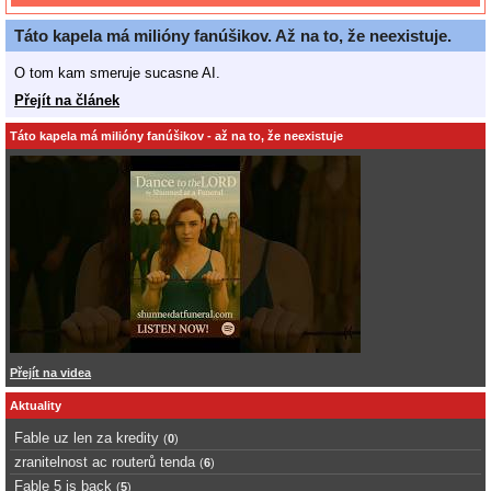
Táto kapela má milióny fanúšikov. Až na to, že neexistuje.
O tom kam smeruje sucasne AI.
Přejít na článek
Táto kapela má milióny fanúšikov - až na to, že neexistuje
Přejít na videa
Aktuality
Fable uz len za kredity
(
0
)
zranitelnost ac routerů tenda
(
6
)
Fable 5 is back
(
5
)