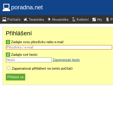
poradna.net
Počítače
Teraristika
Akvaristika
Kutilství
Hry
P
Přihlášení
1
Zadajte svou přezdívku nebo e-mail:
2
Zadajte své heslo:
Zapomenuté heslo
Zapamatovat přihlášení na tomto počítači