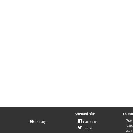
Sociální sítě
Ostat
Prav
Debaty
Facebook
Rek
Twitter
Podp