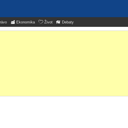
rávo
Ekonomika
Život
Debaty