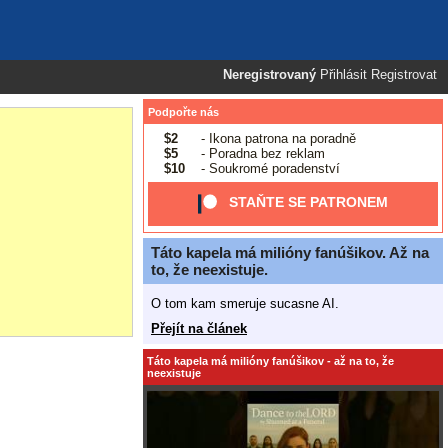
Neregistrovaný
Přihlásit
Registrovat
Podpořte nás
$2
- Ikona patrona na poradně
$5
- Poradna bez reklam
$10
- Soukromé poradenství
STAŇTE SE PATRONEM
Táto kapela má milióny fanúšikov. Až na
to, že neexistuje.
O tom kam smeruje sucasne AI.
Přejít na článek
Táto kapela má milióny fanúšikov - až na to, že
neexistuje