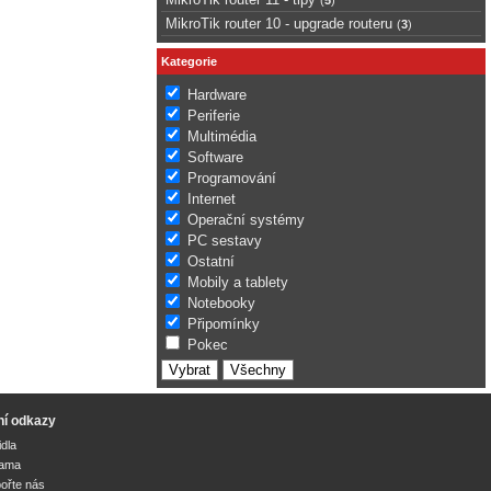
MikroTik router 10 - upgrade routeru
(
3
)
Kategorie
Hardware
Periferie
Multimédia
Software
Programování
Internet
Operační systémy
PC sestavy
Ostatní
Mobily a tablety
Notebooky
Připomínky
Pokec
ní odkazy
idla
lama
ořte nás