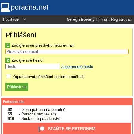
poradna.net
Neregistrovaný
Přihlásit
Registrovat
Přihlášení
1
Zadajte svou přezdívku nebo e-mail:
2
Zadajte své heslo:
Zapomenuté heslo
Zapamatovat přihlášení na tomto počítači
Podpořte nás
$2
- Ikona patrona na poradně
$5
- Poradna bez reklam
$10
- Soukromé poradenství
STAŇTE SE PATRONEM