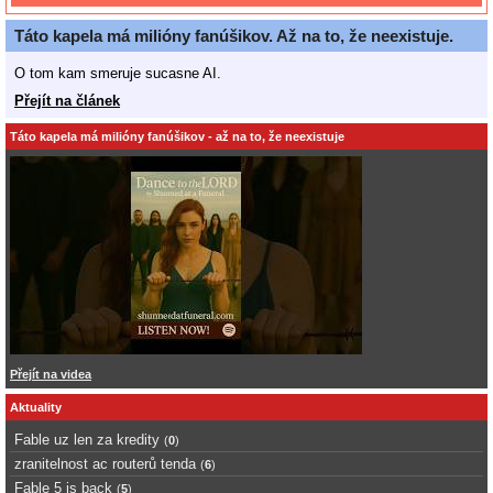
Táto kapela má milióny fanúšikov. Až na to, že neexistuje.
O tom kam smeruje sucasne AI.
Přejít na článek
Táto kapela má milióny fanúšikov - až na to, že neexistuje
Přejít na videa
Aktuality
Fable uz len za kredity
(
0
)
zranitelnost ac routerů tenda
(
6
)
Fable 5 is back
(
5
)