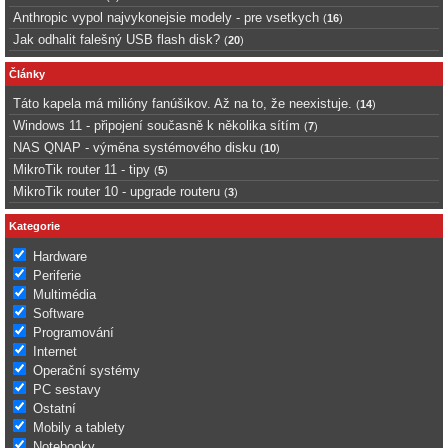
Anthropic vypol najvykonejsie modely - pre vsetkych
(
16
)
Jak odhalit falešný USB flash disk?
(
20
)
Články
Táto kapela má milióny fanúšikov. Až na to, že neexistuje.
(
14
)
Windows 11 - připojení současně k několika sítím
(
7
)
NAS QNAP - výměna systémového disku
(
10
)
MikroTik router 11 - tipy
(
5
)
MikroTik router 10 - upgrade routeru
(
3
)
Kategorie
Hardware
Periferie
Multimédia
Software
Programování
Internet
Operační systémy
PC sestavy
Ostatní
Mobily a tablety
Notebooky