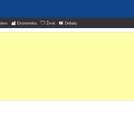
rávo
Ekonomika
Život
Debaty