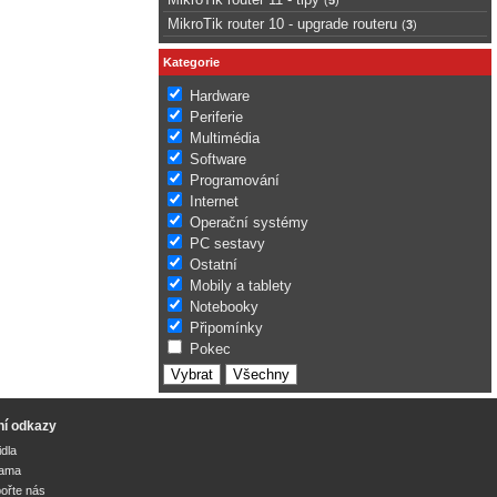
MikroTik router 10 - upgrade routeru
(
3
)
Kategorie
Hardware
Periferie
Multimédia
Software
Programování
Internet
Operační systémy
PC sestavy
Ostatní
Mobily a tablety
Notebooky
Připomínky
Pokec
ní odkazy
idla
lama
ořte nás