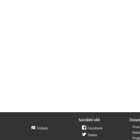
Sociální sítě
Ostat
Prav
Debaty
Facebook
Rek
Twitter
Podp