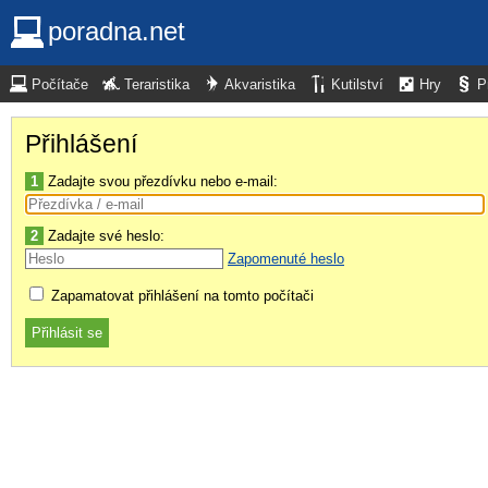
poradna.net
Počítače
Teraristika
Akvaristika
Kutilství
Hry
P
Přihlášení
1
Zadajte svou přezdívku nebo e-mail:
2
Zadajte své heslo:
Zapomenuté heslo
Zapamatovat přihlášení na tomto počítači