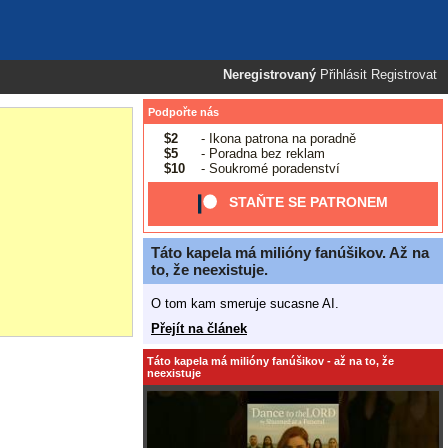
Neregistrovaný
Přihlásit
Registrovat
Podpořte nás
$2
- Ikona patrona na poradně
$5
- Poradna bez reklam
$10
- Soukromé poradenství
STAŇTE SE PATRONEM
Táto kapela má milióny fanúšikov. Až na
to, že neexistuje.
O tom kam smeruje sucasne AI.
Přejít na článek
Táto kapela má milióny fanúšikov - až na to, že
neexistuje