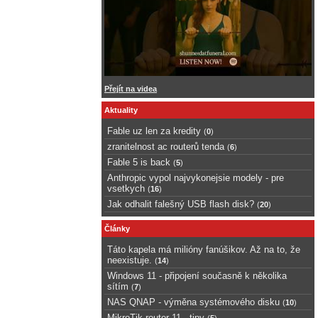
Přejít na videa
Aktuality
Fable uz len za kredity
(
0
)
zranitelnost ac routerů tenda
(
6
)
Fable 5 is back
(
5
)
Anthropic vypol najvykonejsie modely - pre
vsetkych
(
16
)
Jak odhalit falešný USB flash disk?
(
20
)
Články
Táto kapela má milióny fanúšikov. Až na to, že
neexistuje.
(
14
)
Windows 11 - připojení současně k několika
sítím
(
7
)
NAS QNAP - výměna systémového disku
(
10
)
MikroTik router 11 - tipy
(
5
)