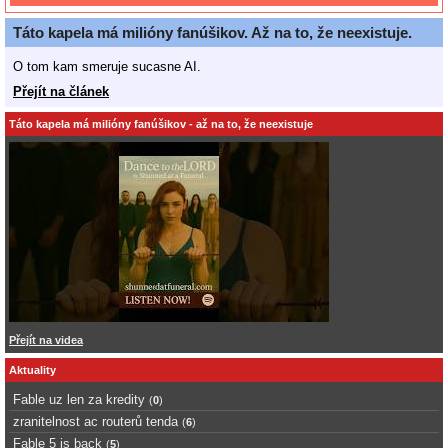
Táto kapela má milióny fanúšikov. Až na to, že neexistuje.
O tom kam smeruje sucasne AI.
Přejít na článek
Táto kapela má milióny fanúšikov - až na to, že neexistuje
Přejít na videa
Aktuality
Fable uz len za kredity
(
0
)
zranitelnost ac routerů tenda
(
6
)
Fable 5 is back
(
5
)