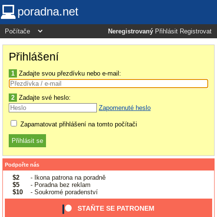
poradna.net
Neregistrovaný
Přihlásit
Registrovat
Přihlášení
1
Zadajte svou přezdívku nebo e-mail:
2
Zadajte své heslo:
Zapomenuté heslo
Zapamatovat přihlášení na tomto počítači
Podpořte nás
$2
- Ikona patrona na poradně
$5
- Poradna bez reklam
$10
- Soukromé poradenství
STAŇTE SE PATRONEM