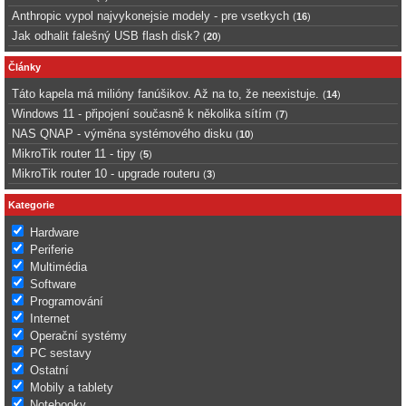
Anthropic vypol najvykonejsie modely - pre vsetkych
(
16
)
Jak odhalit falešný USB flash disk?
(
20
)
Články
Táto kapela má milióny fanúšikov. Až na to, že neexistuje.
(
14
)
Windows 11 - připojení současně k několika sítím
(
7
)
NAS QNAP - výměna systémového disku
(
10
)
MikroTik router 11 - tipy
(
5
)
MikroTik router 10 - upgrade routeru
(
3
)
Kategorie
Hardware
Periferie
Multimédia
Software
Programování
Internet
Operační systémy
PC sestavy
Ostatní
Mobily a tablety
Notebooky