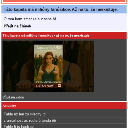
Táto kapela má milióny fanúšikov. Až na to, že neexistuje.
O tom kam smeruje sucasne AI.
Přejít na článek
Táto kapela má milióny fanúšikov - až na to, že neexistuje
Přejít na videa
Aktuality
Fable uz len za kredity
(
0
)
zranitelnost ac routerů tenda
(
6
)
Fable 5 is back
(
5
)