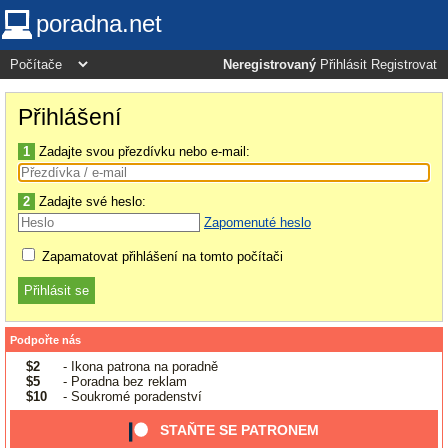
poradna.net
Neregistrovaný
Přihlásit
Registrovat
Přihlášení
1
Zadajte svou přezdívku nebo e-mail:
2
Zadajte své heslo:
Zapomenuté heslo
Zapamatovat přihlášení na tomto počítači
Podpořte nás
$2
- Ikona patrona na poradně
$5
- Poradna bez reklam
$10
- Soukromé poradenství
STAŇTE SE PATRONEM