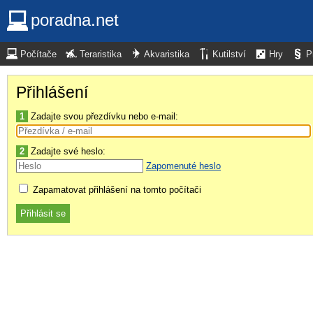
poradna.net
Počítače
Teraristika
Akvaristika
Kutilství
Hry
P
Přihlášení
1
Zadajte svou přezdívku nebo e-mail:
2
Zadajte své heslo:
Zapomenuté heslo
Zapamatovat přihlášení na tomto počítači