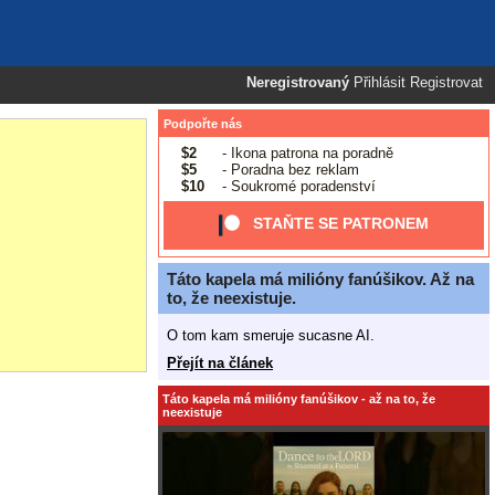
Neregistrovaný
Přihlásit
Registrovat
Podpořte nás
$2
- Ikona patrona na poradně
$5
- Poradna bez reklam
$10
- Soukromé poradenství
STAŇTE SE PATRONEM
Táto kapela má milióny fanúšikov. Až na
to, že neexistuje.
O tom kam smeruje sucasne AI.
Přejít na článek
Táto kapela má milióny fanúšikov - až na to, že
neexistuje