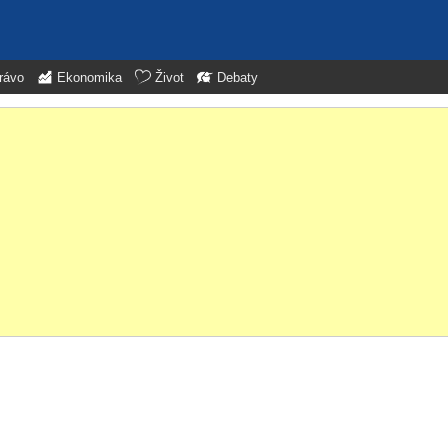
rávo
Ekonomika
Život
Debaty