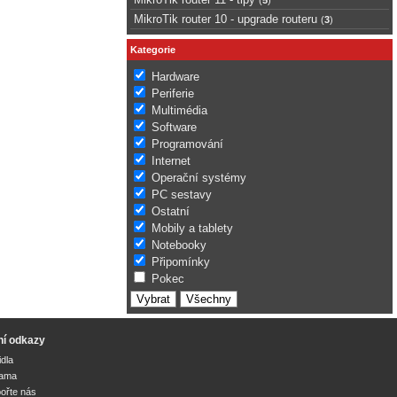
MikroTik router 10 - upgrade routeru
(
3
)
Kategorie
Hardware
Periferie
Multimédia
Software
Programování
Internet
Operační systémy
PC sestavy
Ostatní
Mobily a tablety
Notebooky
Připomínky
Pokec
ní odkazy
idla
lama
ořte nás