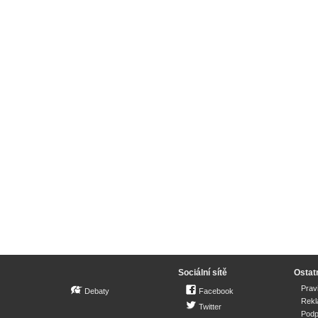
Sociální sítě
Ostat
Prav
Debaty
Facebook
Rek
Twitter
Podp