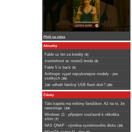
Přejít na videa
Aktuality
Fable uz len za kredity
(
0
)
zranitelnost ac routerů tenda
(
6
)
Fable 5 is back
(
5
)
Anthropic vypol najvykonejsie modely - pre
vsetkych
(
16
)
Jak odhalit falešný USB flash disk?
(
20
)
Články
Táto kapela má milióny fanúšikov. Až na to, že
neexistuje.
(
14
)
Windows 11 - připojení současně k několika
sítím
(
7
)
NAS QNAP - výměna systémového disku
(
10
)
MikroTik router 11 - tipy
(
5
)