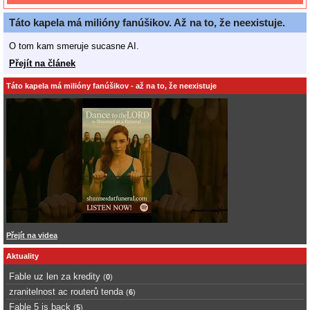
Táto kapela má milióny fanúšikov. Až na to, že neexistuje.
O tom kam smeruje sucasne AI.
Přejít na článek
Táto kapela má milióny fanúšikov - až na to, že neexistuje
Přejít na videa
Aktuality
Fable uz len za kredity
(
0
)
zranitelnost ac routerů tenda
(
6
)
Fable 5 is back
(
5
)