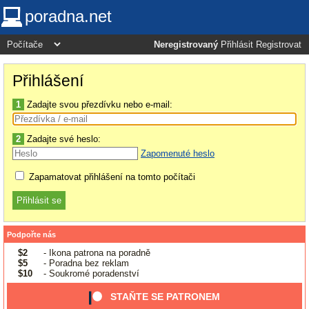
poradna.net
Neregistrovaný
Přihlásit
Registrovat
Přihlášení
1
Zadajte svou přezdívku nebo e-mail:
2
Zadajte své heslo:
Zapomenuté heslo
Zapamatovat přihlášení na tomto počítači
Podpořte nás
$2
- Ikona patrona na poradně
$5
- Poradna bez reklam
$10
- Soukromé poradenství
STAŇTE SE PATRONEM