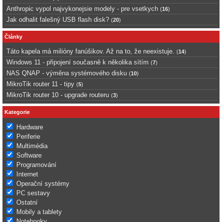
Anthropic vypol najvykonejsie modely - pre vsetkych
(
16
)
Jak odhalit falešný USB flash disk?
(
20
)
Články
Táto kapela má milióny fanúšikov. Až na to, že neexistuje.
(
14
)
Windows 11 - připojení současně k několika sítím
(
7
)
NAS QNAP - výměna systémového disku
(
10
)
MikroTik router 11 - tipy
(
5
)
MikroTik router 10 - upgrade routeru
(
3
)
Kategorie
Hardware
Periferie
Multimédia
Software
Programování
Internet
Operační systémy
PC sestavy
Ostatní
Mobily a tablety
Notebooky