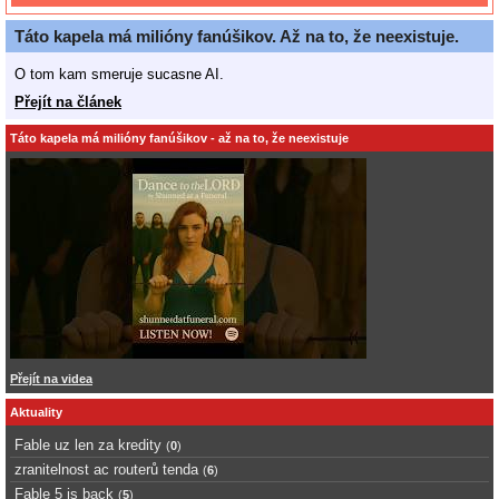
Táto kapela má milióny fanúšikov. Až na to, že neexistuje.
O tom kam smeruje sucasne AI.
Přejít na článek
Táto kapela má milióny fanúšikov - až na to, že neexistuje
Přejít na videa
Aktuality
Fable uz len za kredity
(
0
)
zranitelnost ac routerů tenda
(
6
)
Fable 5 is back
(
5
)