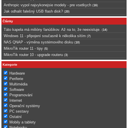
Anthropic vypol najvykonejsie modely - pre vsetkych
(
16
)
Jak odhalit falešný USB flash disk?
(
20
)
Články
Táto kapela má milióny fanúšikov. Až na to, že neexistuje.
(
14
)
Windows 11 - připojení současně k několika sítím
(
7
)
NAS QNAP - výměna systémového disku
(
10
)
MikroTik router 11 - tipy
(
5
)
MikroTik router 10 - upgrade routeru
(
3
)
Kategorie
Hardware
Periferie
Multimédia
Software
Programování
Internet
Operační systémy
PC sestavy
Ostatní
Mobily a tablety
Notebooky