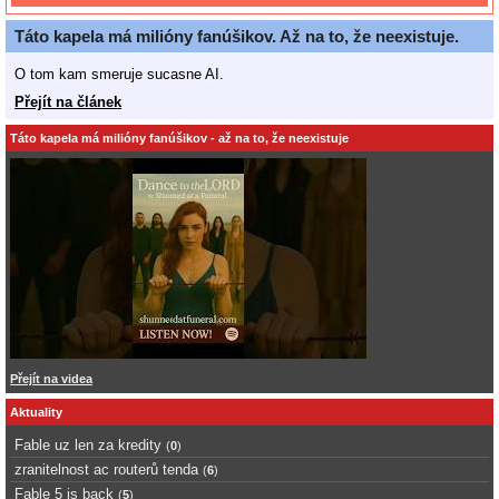
Táto kapela má milióny fanúšikov. Až na to, že neexistuje.
O tom kam smeruje sucasne AI.
Přejít na článek
Táto kapela má milióny fanúšikov - až na to, že neexistuje
Přejít na videa
Aktuality
Fable uz len za kredity
(
0
)
zranitelnost ac routerů tenda
(
6
)
Fable 5 is back
(
5
)