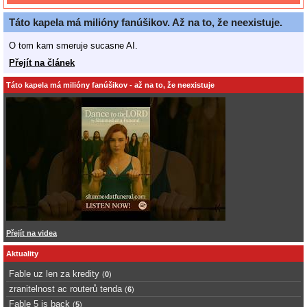
Táto kapela má milióny fanúšikov. Až na to, že neexistuje.
O tom kam smeruje sucasne AI.
Přejít na článek
Táto kapela má milióny fanúšikov - až na to, že neexistuje
Přejít na videa
Aktuality
Fable uz len za kredity
(
0
)
zranitelnost ac routerů tenda
(
6
)
Fable 5 is back
(
5
)