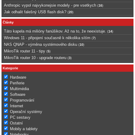
Anthropic vypol najvykonejsie modely - pre vsetkych
(
16
)
Jak odhalit falešný USB flash disk?
(
20
)
Články
Táto kapela má milióny fanúšikov. Až na to, že neexistuje.
(
14
)
Windows 11 - připojení současně k několika sítím
(
7
)
NAS QNAP - výměna systémového disku
(
10
)
MikroTik router 11 - tipy
(
5
)
MikroTik router 10 - upgrade routeru
(
3
)
Kategorie
Hardware
Periferie
Multimédia
Software
Programování
Internet
Operační systémy
PC sestavy
Ostatní
Mobily a tablety
Notebooky