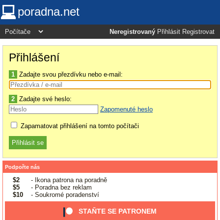
poradna.net
Neregistrovaný
Přihlásit
Registrovat
Přihlášení
1
Zadajte svou přezdívku nebo e-mail:
2
Zadajte své heslo:
Zapomenuté heslo
Zapamatovat přihlášení na tomto počítači
Podpořte nás
$2
- Ikona patrona na poradně
$5
- Poradna bez reklam
$10
- Soukromé poradenství
STAŇTE SE PATRONEM