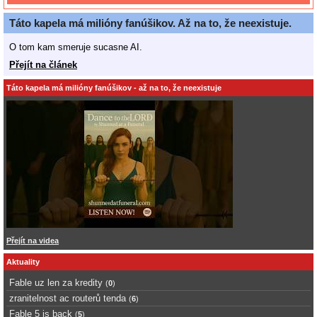
Táto kapela má milióny fanúšikov. Až na to, že neexistuje.
O tom kam smeruje sucasne AI.
Přejít na článek
Táto kapela má milióny fanúšikov - až na to, že neexistuje
Přejít na videa
Aktuality
Fable uz len za kredity
(
0
)
zranitelnost ac routerů tenda
(
6
)
Fable 5 is back
(
5
)