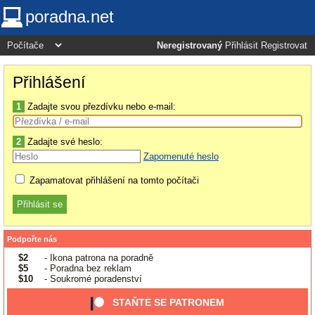
poradna.net
Neregistrovaný
Přihlásit
Registrovat
Přihlášení
1
Zadajte svou přezdívku nebo e-mail:
2
Zadajte své heslo:
Zapomenuté heslo
Zapamatovat přihlášení na tomto počítači
Podpořte nás
$2
- Ikona patrona na poradně
$5
- Poradna bez reklam
$10
- Soukromé poradenství
STAŇTE SE PATRONEM