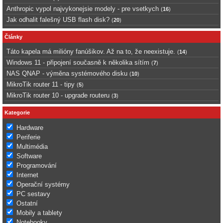
Anthropic vypol najvykonejsie modely - pre vsetkych
(
16
)
Jak odhalit falešný USB flash disk?
(
20
)
Články
Táto kapela má milióny fanúšikov. Až na to, že neexistuje.
(
14
)
Windows 11 - připojení současně k několika sítím
(
7
)
NAS QNAP - výměna systémového disku
(
10
)
MikroTik router 11 - tipy
(
5
)
MikroTik router 10 - upgrade routeru
(
3
)
Kategorie
Hardware
Periferie
Multimédia
Software
Programování
Internet
Operační systémy
PC sestavy
Ostatní
Mobily a tablety
Notebooky