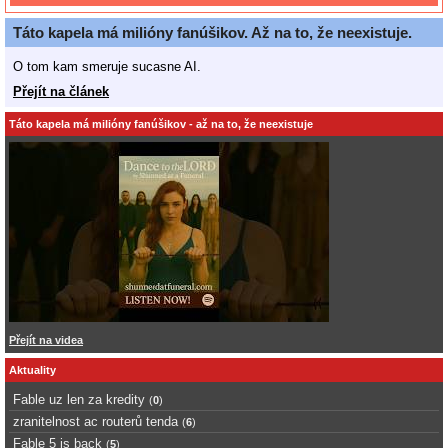
Táto kapela má milióny fanúšikov. Až na to, že neexistuje.
O tom kam smeruje sucasne AI.
Přejít na článek
Táto kapela má milióny fanúšikov - až na to, že neexistuje
Přejít na videa
Aktuality
Fable uz len za kredity
(
0
)
zranitelnost ac routerů tenda
(
6
)
Fable 5 is back
(
5
)