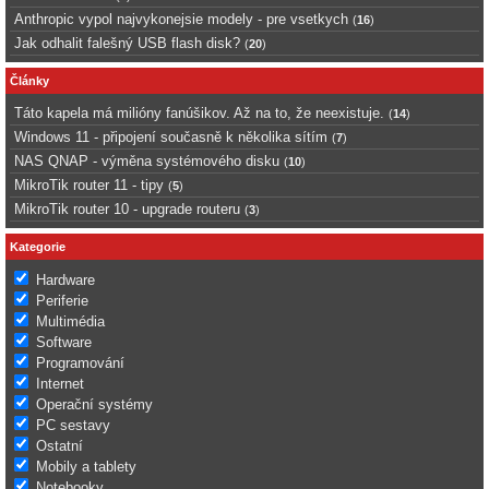
Anthropic vypol najvykonejsie modely - pre vsetkych
(
16
)
Jak odhalit falešný USB flash disk?
(
20
)
Články
Táto kapela má milióny fanúšikov. Až na to, že neexistuje.
(
14
)
Windows 11 - připojení současně k několika sítím
(
7
)
NAS QNAP - výměna systémového disku
(
10
)
MikroTik router 11 - tipy
(
5
)
MikroTik router 10 - upgrade routeru
(
3
)
Kategorie
Hardware
Periferie
Multimédia
Software
Programování
Internet
Operační systémy
PC sestavy
Ostatní
Mobily a tablety
Notebooky