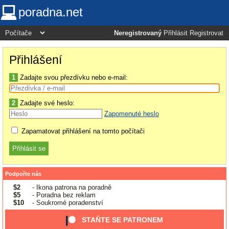
poradna.net
Neregistrovaný
Přihlásit
Registrovat
Přihlášení
1
Zadajte svou přezdívku nebo e-mail:
2
Zadajte své heslo:
Zapomenuté heslo
Zapamatovat přihlášení na tomto počítači
Podpořte nás
$2
- Ikona patrona na poradně
$5
- Poradna bez reklam
$10
- Soukromé poradenství
STAŇTE SE PATRONEM