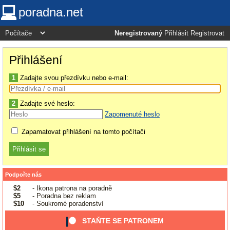
poradna.net
Neregistrovaný
Přihlásit
Registrovat
Přihlášení
1
Zadajte svou přezdívku nebo e-mail:
2
Zadajte své heslo:
Zapomenuté heslo
Zapamatovat přihlášení na tomto počítači
Podpořte nás
$2
- Ikona patrona na poradně
$5
- Poradna bez reklam
$10
- Soukromé poradenství
STAŇTE SE PATRONEM