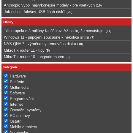
Anthropic vypol najvykonejsie modely - pre vsetkych
(
16
)
Jak odhalit falešný USB flash disk?
(
20
)
Články
Táto kapela má milióny fanúšikov. Až na to, že neexistuje.
(
14
)
Windows 11 - připojení současně k několika sítím
(
7
)
NAS QNAP - výměna systémového disku
(
10
)
MikroTik router 11 - tipy
(
5
)
MikroTik router 10 - upgrade routeru
(
3
)
Kategorie
Hardware
Periferie
Multimédia
Software
Programování
Internet
Operační systémy
PC sestavy
Ostatní
Mobily a tablety
Notebooky