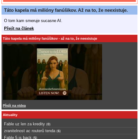
Táto kapela má milióny fanúšikov. Až na to, že neexistuje.
O tom kam smeruje sucasne AI.
Přejít na článek
Táto kapela má milióny fanúšikov - až na to, že neexistuje
Přejít na videa
Aktuality
Fable uz len za kredity
(
0
)
zranitelnost ac routerů tenda
(
6
)
Fable 5 is back
(
5
)