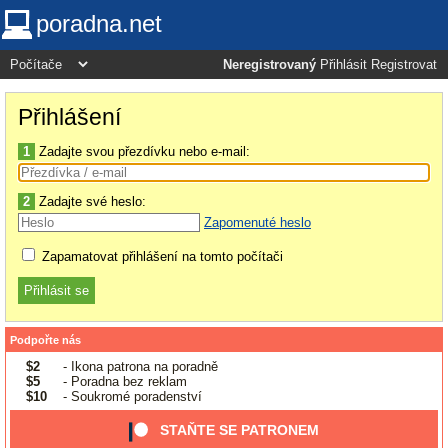
poradna.net
Neregistrovaný
Přihlásit
Registrovat
Přihlášení
1
Zadajte svou přezdívku nebo e-mail:
2
Zadajte své heslo:
Zapomenuté heslo
Zapamatovat přihlášení na tomto počítači
Podpořte nás
$2
- Ikona patrona na poradně
$5
- Poradna bez reklam
$10
- Soukromé poradenství
STAŇTE SE PATRONEM