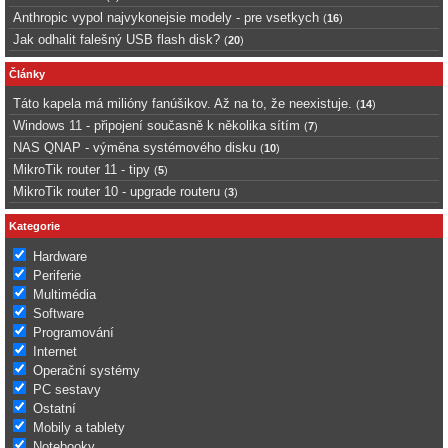
Anthropic vypol najvykonejsie modely - pre vsetkych
(
16
)
Jak odhalit falešný USB flash disk?
(
20
)
Články
Táto kapela má milióny fanúšikov. Až na to, že neexistuje.
(
14
)
Windows 11 - připojení současně k několika sítím
(
7
)
NAS QNAP - výměna systémového disku
(
10
)
MikroTik router 11 - tipy
(
5
)
MikroTik router 10 - upgrade routeru
(
3
)
Kategorie
Hardware
Periferie
Multimédia
Software
Programování
Internet
Operační systémy
PC sestavy
Ostatní
Mobily a tablety
Notebooky