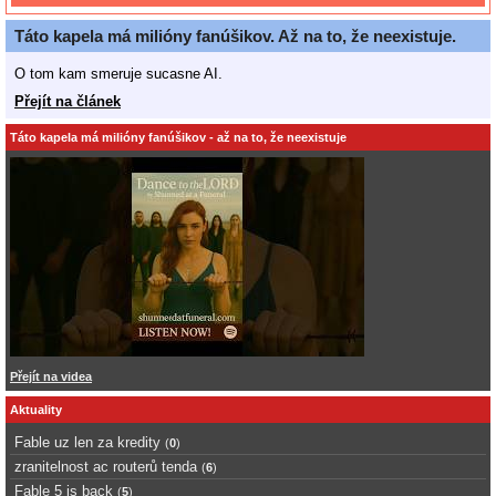
Táto kapela má milióny fanúšikov. Až na to, že neexistuje.
O tom kam smeruje sucasne AI.
Přejít na článek
Táto kapela má milióny fanúšikov - až na to, že neexistuje
Přejít na videa
Aktuality
Fable uz len za kredity
(
0
)
zranitelnost ac routerů tenda
(
6
)
Fable 5 is back
(
5
)