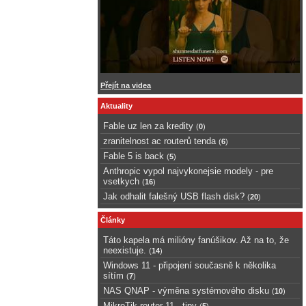
Přejít na videa
Aktuality
Fable uz len za kredity
(
0
)
zranitelnost ac routerů tenda
(
6
)
Fable 5 is back
(
5
)
Anthropic vypol najvykonejsie modely - pre
vsetkych
(
16
)
Jak odhalit falešný USB flash disk?
(
20
)
Články
Táto kapela má milióny fanúšikov. Až na to, že
neexistuje.
(
14
)
Windows 11 - připojení současně k několika
sítím
(
7
)
NAS QNAP - výměna systémového disku
(
10
)
MikroTik router 11 - tipy
(
5
)