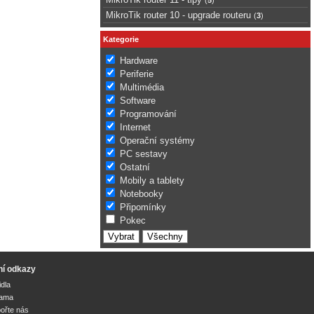
MikroTik router 10 - upgrade routeru
(
3
)
Kategorie
Hardware
Periferie
Multimédia
Software
Programování
Internet
Operační systémy
PC sestavy
Ostatní
Mobily a tablety
Notebooky
Připomínky
Pokec
ní odkazy
idla
lama
ořte nás