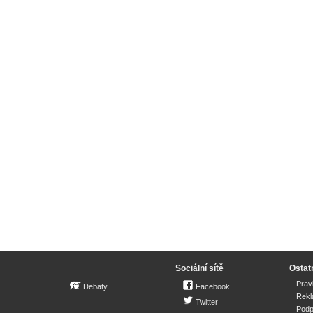
Sociální sítě
Ostat
Prav
Debaty
Facebook
Rek
Twitter
Podp