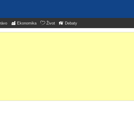
rávo
Ekonomika
Život
Debaty