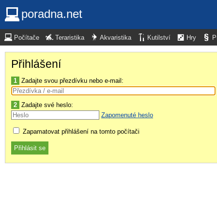
poradna.net
Počítače
Teraristika
Akvaristika
Kutilství
Hry
P
Přihlášení
1
Zadajte svou přezdívku nebo e-mail:
2
Zadajte své heslo:
Zapomenuté heslo
Zapamatovat přihlášení na tomto počítači