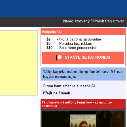
Neregistrovaný
Přihlásit
Registrovat
Podpořte nás
$2
- Ikona patrona na poradně
$5
- Poradna bez reklam
$10
- Soukromé poradenství
STAŇTE SE PATRONEM
Táto kapela má milióny fanúšikov. Až na
to, že neexistuje.
O tom kam smeruje sucasne AI.
Přejít na článek
Táto kapela má milióny fanúšikov - až na to, že
neexistuje