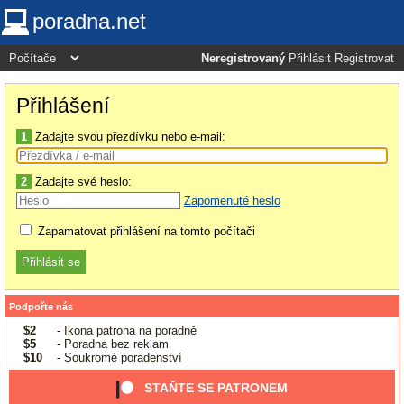
poradna.net
Neregistrovaný
Přihlásit
Registrovat
Přihlášení
1
Zadajte svou přezdívku nebo e-mail:
2
Zadajte své heslo:
Zapomenuté heslo
Zapamatovat přihlášení na tomto počítači
Podpořte nás
$2
- Ikona patrona na poradně
$5
- Poradna bez reklam
$10
- Soukromé poradenství
STAŇTE SE PATRONEM