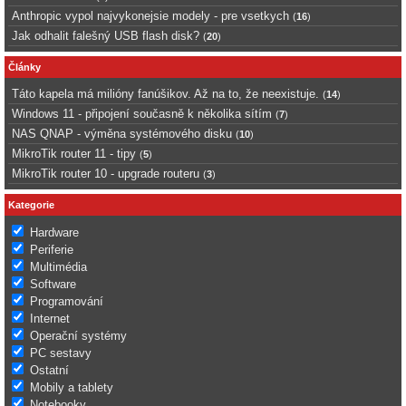
Anthropic vypol najvykonejsie modely - pre vsetkych
(
16
)
Jak odhalit falešný USB flash disk?
(
20
)
Články
Táto kapela má milióny fanúšikov. Až na to, že neexistuje.
(
14
)
Windows 11 - připojení současně k několika sítím
(
7
)
NAS QNAP - výměna systémového disku
(
10
)
MikroTik router 11 - tipy
(
5
)
MikroTik router 10 - upgrade routeru
(
3
)
Kategorie
Hardware
Periferie
Multimédia
Software
Programování
Internet
Operační systémy
PC sestavy
Ostatní
Mobily a tablety
Notebooky