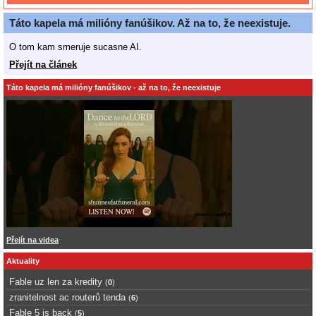
Táto kapela má milióny fanúšikov. Až na to, že neexistuje.
O tom kam smeruje sucasne AI.
Přejít na článek
Táto kapela má milióny fanúšikov - až na to, že neexistuje
Přejít na videa
Aktuality
Fable uz len za kredity
(
0
)
zranitelnost ac routerů tenda
(
6
)
Fable 5 is back
(
5
)