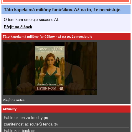
Táto kapela má milióny fanúšikov. Až na to, že neexistuje.
O tom kam smeruje sucasne AI.
Přejít na článek
Táto kapela má milióny fanúšikov - až na to, že neexistuje
Přejít na videa
Aktuality
Fable uz len za kredity
(
0
)
zranitelnost ac routerů tenda
(
6
)
Fable 5 is back
(
5
)