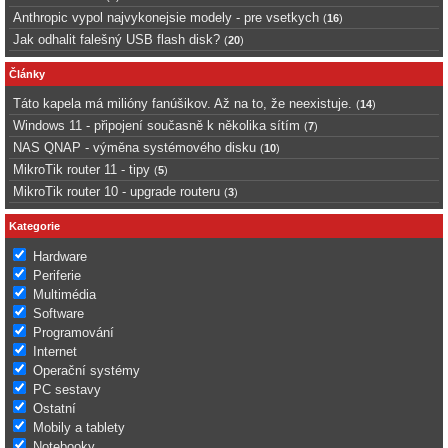
Anthropic vypol najvykonejsie modely - pre vsetkych
(
16
)
Jak odhalit falešný USB flash disk?
(
20
)
Články
Táto kapela má milióny fanúšikov. Až na to, že neexistuje.
(
14
)
Windows 11 - připojení současně k několika sítím
(
7
)
NAS QNAP - výměna systémového disku
(
10
)
MikroTik router 11 - tipy
(
5
)
MikroTik router 10 - upgrade routeru
(
3
)
Kategorie
Hardware
Periferie
Multimédia
Software
Programování
Internet
Operační systémy
PC sestavy
Ostatní
Mobily a tablety
Notebooky