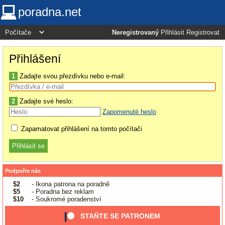
poradna.net
Neregistrovaný
Přihlásit
Registrovat
Přihlášení
1
Zadajte svou přezdívku nebo e-mail:
2
Zadajte své heslo:
Zapomenuté heslo
Zapamatovat přihlášení na tomto počítači
Podpořte nás
$2
- Ikona patrona na poradně
$5
- Poradna bez reklam
$10
- Soukromé poradenství
STAŇTE SE PATRONEM