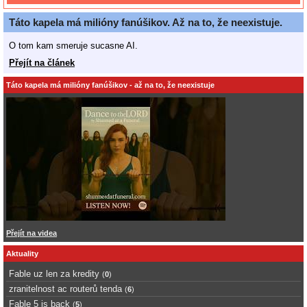
Táto kapela má milióny fanúšikov. Až na to, že neexistuje.
O tom kam smeruje sucasne AI.
Přejít na článek
Táto kapela má milióny fanúšikov - až na to, že neexistuje
Přejít na videa
Aktuality
Fable uz len za kredity
(
0
)
zranitelnost ac routerů tenda
(
6
)
Fable 5 is back
(
5
)