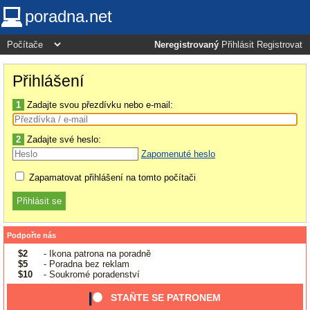
poradna.net
Neregistrovaný
Přihlásit
Registrovat
Přihlášení
1
Zadajte svou přezdívku nebo e-mail:
2
Zadajte své heslo:
Zapomenuté heslo
Zapamatovat přihlášení na tomto počítači
Podpořte nás
$2
- Ikona patrona na poradně
$5
- Poradna bez reklam
$10
- Soukromé poradenství
STAŇTE SE PATRONEM