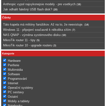
Anthropic vypol najvykonejsie modely - pre vsetkych
(
16
)
Jak odhalit falešný USB flash disk?
(
20
)
Články
Táto kapela má milióny fanúšikov. Až na to, že neexistuje.
(
14
)
Windows 11 - připojení současně k několika sítím
(
7
)
NAS QNAP - výměna systémového disku
(
10
)
MikroTik router 11 - tipy
(
5
)
MikroTik router 10 - upgrade routeru
(
3
)
Kategorie
Hardware
Periferie
Multimédia
Software
Programování
Internet
Operační systémy
PC sestavy
Ostatní
Mobily a tablety
Notebooky