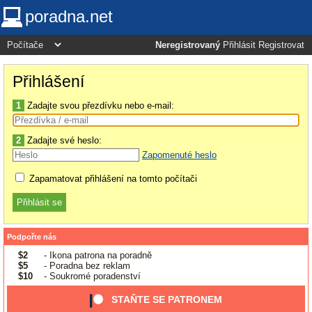
poradna.net
Neregistrovaný
Přihlásit
Registrovat
Přihlášení
1
Zadajte svou přezdívku nebo e-mail:
2
Zadajte své heslo:
Zapomenuté heslo
Zapamatovat přihlášení na tomto počítači
Podpořte nás
$2
- Ikona patrona na poradně
$5
- Poradna bez reklam
$10
- Soukromé poradenství
STAŇTE SE PATRONEM