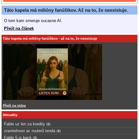
Táto kapela má milióny fanúšikov. Až na to, že neexistuje.
O tom kam smeruje sucasne AI.
Přejít na článek
Táto kapela má milióny fanúšikov - až na to, že neexistuje
Přejít na videa
Aktuality
Fable uz len za kredity
(
0
)
zranitelnost ac routerů tenda
(
6
)
Fable 5 is back
(
5
)