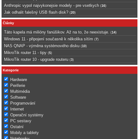
Anthropic vypol najvykonejsie modely - pre vsetkych
(
16
)
Jak odhalit falešný USB flash disk?
(
20
)
Články
Táto kapela má milióny fanúšikov. Až na to, že neexistuje.
(
14
)
Windows 11 - připojení současně k několika sítím
(
7
)
NAS QNAP - výměna systémového disku
(
10
)
MikroTik router 11 - tipy
(
5
)
MikroTik router 10 - upgrade routeru
(
3
)
Kategorie
Hardware
Periferie
Multimédia
Software
Programování
Internet
Operační systémy
PC sestavy
Ostatní
Mobily a tablety
Notebooky