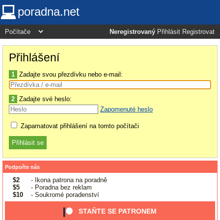
poradna.net
Neregistrovaný
Přihlásit
Registrovat
Přihlášení
1
Zadajte svou přezdívku nebo e-mail:
2
Zadajte své heslo:
Zapomenuté heslo
Zapamatovat přihlášení na tomto počítači
Podpořte nás
$2
- Ikona patrona na poradně
$5
- Poradna bez reklam
$10
- Soukromé poradenství
STAŇTE SE PATRONEM