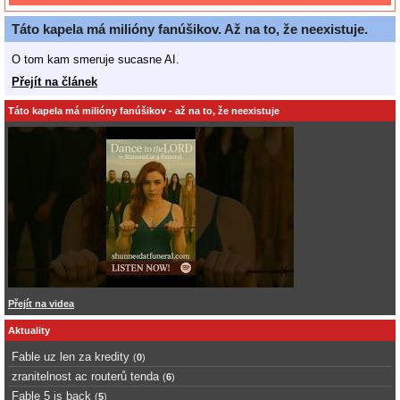
Táto kapela má milióny fanúšikov. Až na to, že neexistuje.
O tom kam smeruje sucasne AI.
Přejít na článek
Táto kapela má milióny fanúšikov - až na to, že neexistuje
Přejít na videa
Aktuality
Fable uz len za kredity
(
0
)
zranitelnost ac routerů tenda
(
6
)
Fable 5 is back
(
5
)