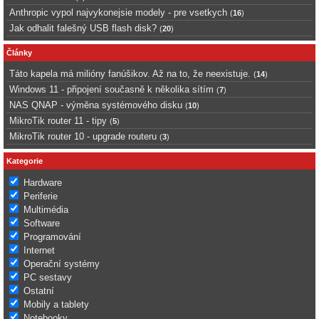
Anthropic vypol najvykonejsie modely - pre vsetkych
(
16
)
Jak odhalit falešný USB flash disk?
(
20
)
Články
Táto kapela má milióny fanúšikov. Až na to, že neexistuje.
(
14
)
Windows 11 - připojení současně k několika sítím
(
7
)
NAS QNAP - výměna systémového disku
(
10
)
MikroTik router 11 - tipy
(
5
)
MikroTik router 10 - upgrade routeru
(
3
)
Kategorie
Hardware
Periferie
Multimédia
Software
Programování
Internet
Operační systémy
PC sestavy
Ostatní
Mobily a tablety
Notebooky