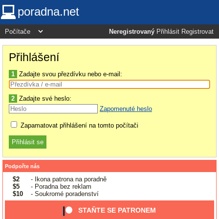
poradna.net
Neregistrovaný
Přihlásit
Registrovat
Přihlášení
1
Zadajte svou přezdívku nebo e-mail:
2
Zadajte své heslo:
Zapomenuté heslo
Zapamatovat přihlášení na tomto počítači
Podpořte nás
$2
- Ikona patrona na poradně
$5
- Poradna bez reklam
$10
- Soukromé poradenství
STAŇTE SE PATRONEM