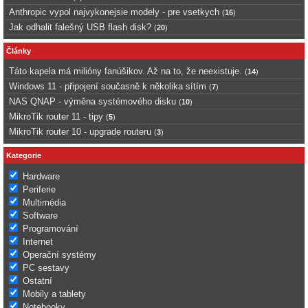
Anthropic vypol najvykonejsie modely - pre vsetkych
(
16
)
Jak odhalit falešný USB flash disk?
(
20
)
Články
Táto kapela má milióny fanúšikov. Až na to, že neexistuje.
(
14
)
Windows 11 - připojení současně k několika sítím
(
7
)
NAS QNAP - výměna systémového disku
(
10
)
MikroTik router 11 - tipy
(
5
)
MikroTik router 10 - upgrade routeru
(
3
)
Kategorie
Hardware
Periferie
Multimédia
Software
Programování
Internet
Operační systémy
PC sestavy
Ostatní
Mobily a tablety
Notebooky