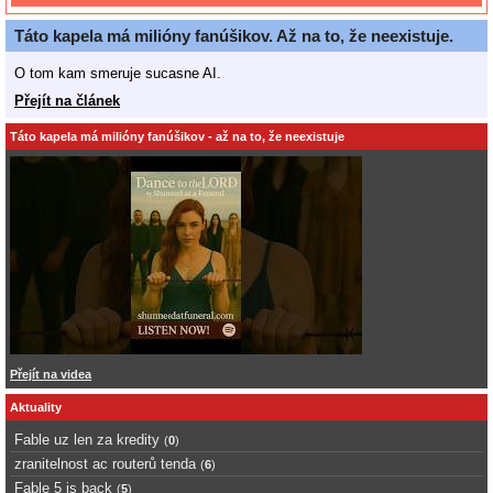
Táto kapela má milióny fanúšikov. Až na to, že neexistuje.
O tom kam smeruje sucasne AI.
Přejít na článek
Táto kapela má milióny fanúšikov - až na to, že neexistuje
Přejít na videa
Aktuality
Fable uz len za kredity
(
0
)
zranitelnost ac routerů tenda
(
6
)
Fable 5 is back
(
5
)