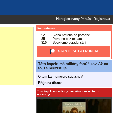
Neregistrovaný
Přihlásit
Registrovat
Podpořte nás
$2
- Ikona patrona na poradně
$5
- Poradna bez reklam
$10
- Soukromé poradenství
STAŇTE SE PATRONEM
Táto kapela má milióny fanúšikov. Až na
to, že neexistuje.
O tom kam smeruje sucasne AI.
Přejít na článek
Táto kapela má milióny fanúšikov - až na to, že
neexistuje