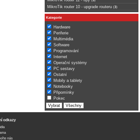
MikroTik router 10 - upgrade routeru
(
3
)
Kategorie
Hardware
Periferie
Multimédia
Software
Programování
Internet
Operační systémy
PC sestavy
Ostatní
Mobily a tablety
Notebooky
Připomínky
Pokec
ní odkazy
idla
lama
ořte nás