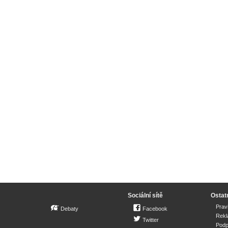
Sociální sítě
Ostat
Prav
Debaty
Facebook
Rek
Twitter
Podp