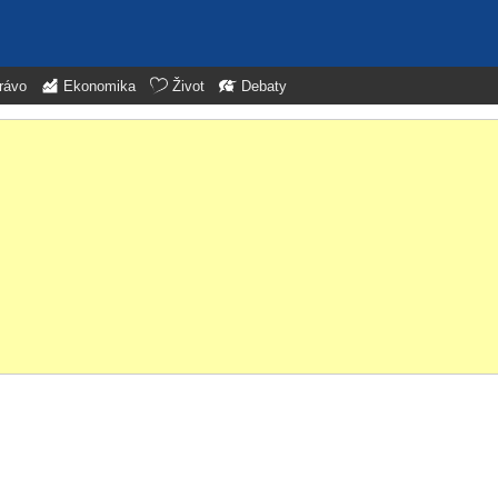
rávo
Ekonomika
Život
Debaty