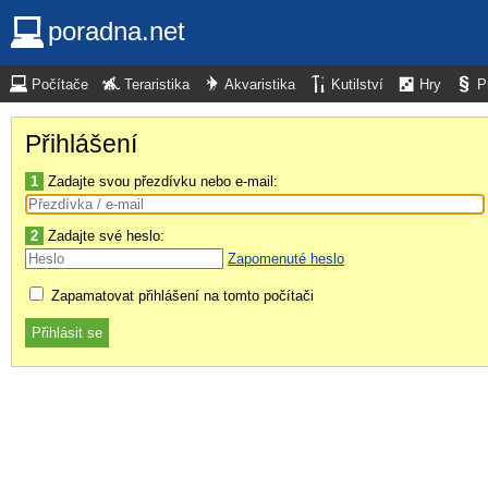
poradna.net
Počítače
Teraristika
Akvaristika
Kutilství
Hry
P
Přihlášení
1
Zadajte svou přezdívku nebo e-mail:
2
Zadajte své heslo:
Zapomenuté heslo
Zapamatovat přihlášení na tomto počítači