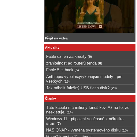
Přejít na videa
Aktuality
Fable uz len za kredity
(
0
)
zranitelnost ac routerů tenda
(
6
)
Fable 5 is back
(
5
)
Anthropic vypol najvykonejsie modely - pre
vsetkych
(
16
)
Jak odhalit falešný USB flash disk?
(
20
)
Články
Táto kapela má milióny fanúšikov. Až na to, že
neexistuje.
(
14
)
Windows 11 - připojení současně k několika
sítím
(
7
)
NAS QNAP - výměna systémového disku
(
10
)
MikroTik router 11 - tipy
(
5
)