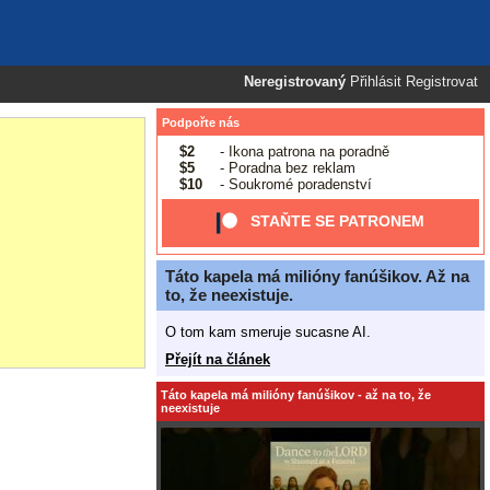
Neregistrovaný
Přihlásit
Registrovat
Podpořte nás
$2
- Ikona patrona na poradně
$5
- Poradna bez reklam
$10
- Soukromé poradenství
STAŇTE SE PATRONEM
Táto kapela má milióny fanúšikov. Až na
to, že neexistuje.
O tom kam smeruje sucasne AI.
Přejít na článek
Táto kapela má milióny fanúšikov - až na to, že
neexistuje