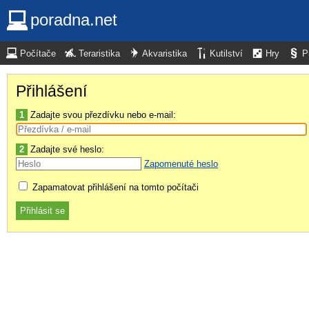
poradna.net
Počítače
Teraristika
Akvaristika
Kutilství
Hry
P
Přihlášení
1
Zadajte svou přezdívku nebo e-mail:
2
Zadajte své heslo:
Zapomenuté heslo
Zapamatovat přihlášení na tomto počítači