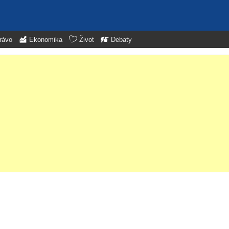
rávo
Ekonomika
Život
Debaty