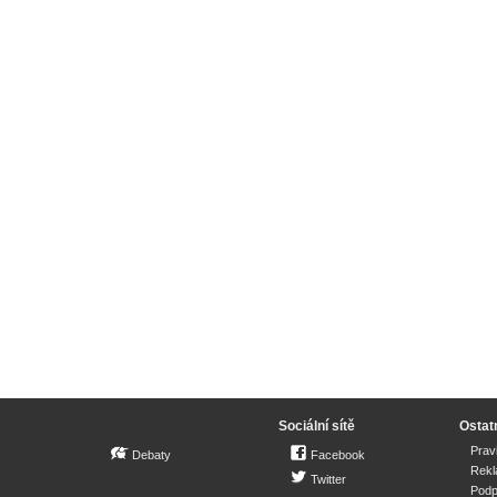
Sociální sítě
Ostat
Prav
Debaty
Facebook
Rek
Twitter
Podp