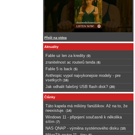
Přejít na videa
Aktuality
Fable uz len za kredity
(
0
)
zranitelnost ac routerů tenda
(
6
)
Fable 5 is back
(
5
)
Anthropic vypol najvykonejsie modely - pre
vsetkych
(
16
)
Jak odhalit falešný USB flash disk?
(
20
)
Články
Táto kapela má milióny fanúšikov. Až na to, že
neexistuje.
(
14
)
Windows 11 - připojení současně k několika
sítím
(
7
)
NAS QNAP - výměna systémového disku
(
10
)
MikroTik router 11 - tipy
(
5
)