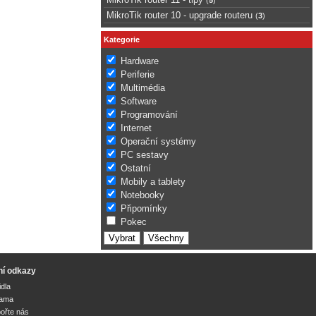
MikroTik router 10 - upgrade routeru
(
3
)
Kategorie
Hardware
Periferie
Multimédia
Software
Programování
Internet
Operační systémy
PC sestavy
Ostatní
Mobily a tablety
Notebooky
Připomínky
Pokec
ní odkazy
idla
lama
ořte nás