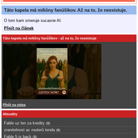
Táto kapela má milióny fanúšikov. Až na to, že neexistuje.
O tom kam smeruje sucasne AI.
Přejít na článek
Táto kapela má milióny fanúšikov - až na to, že neexistuje
Přejít na videa
Aktuality
Fable uz len za kredity
(
0
)
zranitelnost ac routerů tenda
(
6
)
Fable 5 is back
(
5
)