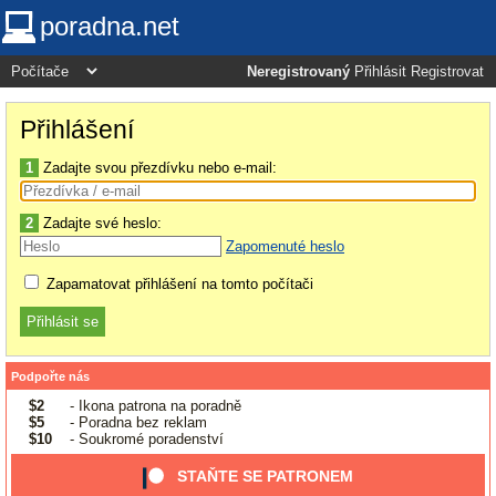
poradna.net
Neregistrovaný
Přihlásit
Registrovat
Přihlášení
1
Zadajte svou přezdívku nebo e-mail:
2
Zadajte své heslo:
Zapomenuté heslo
Zapamatovat přihlášení na tomto počítači
Podpořte nás
$2
- Ikona patrona na poradně
$5
- Poradna bez reklam
$10
- Soukromé poradenství
STAŇTE SE PATRONEM