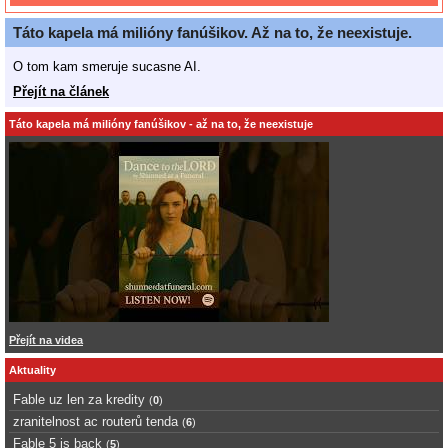
Táto kapela má milióny fanúšikov. Až na to, že neexistuje.
O tom kam smeruje sucasne AI.
Přejít na článek
Táto kapela má milióny fanúšikov - až na to, že neexistuje
Přejít na videa
Aktuality
Fable uz len za kredity
(
0
)
zranitelnost ac routerů tenda
(
6
)
Fable 5 is back
(
5
)