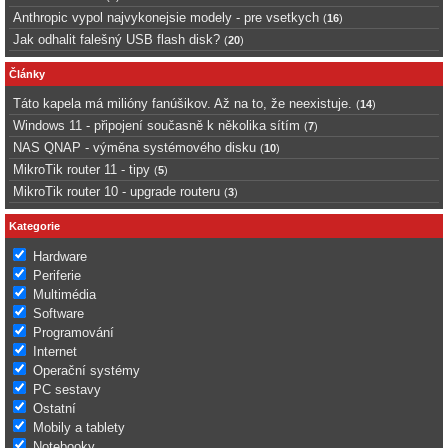
Anthropic vypol najvykonejsie modely - pre vsetkych
(
16
)
Jak odhalit falešný USB flash disk?
(
20
)
Články
Táto kapela má milióny fanúšikov. Až na to, že neexistuje.
(
14
)
Windows 11 - připojení současně k několika sítím
(
7
)
NAS QNAP - výměna systémového disku
(
10
)
MikroTik router 11 - tipy
(
5
)
MikroTik router 10 - upgrade routeru
(
3
)
Kategorie
Hardware
Periferie
Multimédia
Software
Programování
Internet
Operační systémy
PC sestavy
Ostatní
Mobily a tablety
Notebooky