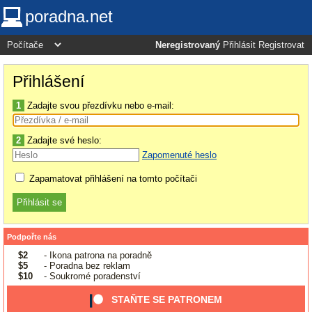
poradna.net
Neregistrovaný
Přihlásit
Registrovat
Přihlášení
1
Zadajte svou přezdívku nebo e-mail:
2
Zadajte své heslo:
Zapomenuté heslo
Zapamatovat přihlášení na tomto počítači
Podpořte nás
$2
- Ikona patrona na poradně
$5
- Poradna bez reklam
$10
- Soukromé poradenství
STAŇTE SE PATRONEM