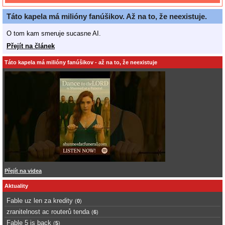
Táto kapela má milióny fanúšikov. Až na to, že neexistuje.
O tom kam smeruje sucasne AI.
Přejít na článek
Táto kapela má milióny fanúšikov - až na to, že neexistuje
Přejít na videa
Aktuality
Fable uz len za kredity
(
0
)
zranitelnost ac routerů tenda
(
6
)
Fable 5 is back
(
5
)