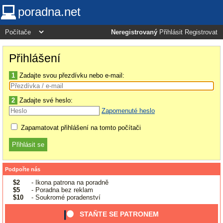
poradna.net
Neregistrovaný
Přihlásit
Registrovat
Přihlášení
1
Zadajte svou přezdívku nebo e-mail:
2
Zadajte své heslo:
Zapomenuté heslo
Zapamatovat přihlášení na tomto počítači
Podpořte nás
$2
- Ikona patrona na poradně
$5
- Poradna bez reklam
$10
- Soukromé poradenství
STAŇTE SE PATRONEM