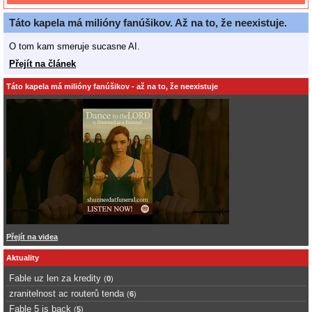
Táto kapela má milióny fanúšikov. Až na to, že neexistuje.
O tom kam smeruje sucasne AI.
Přejít na článek
Táto kapela má milióny fanúšikov - až na to, že neexistuje
Přejít na videa
Aktuality
Fable uz len za kredity
(
0
)
zranitelnost ac routerů tenda
(
6
)
Fable 5 is back
(
5
)