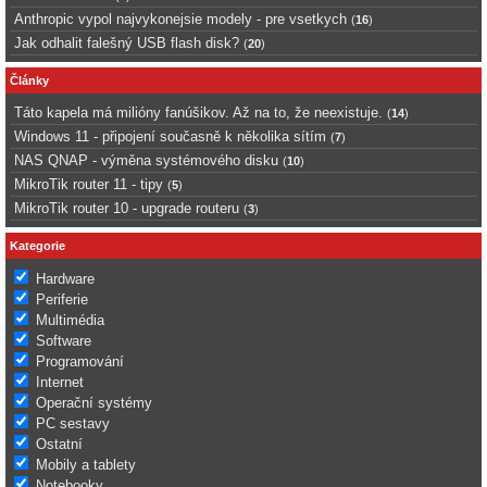
Anthropic vypol najvykonejsie modely - pre vsetkych
(
16
)
Jak odhalit falešný USB flash disk?
(
20
)
Články
Táto kapela má milióny fanúšikov. Až na to, že neexistuje.
(
14
)
Windows 11 - připojení současně k několika sítím
(
7
)
NAS QNAP - výměna systémového disku
(
10
)
MikroTik router 11 - tipy
(
5
)
MikroTik router 10 - upgrade routeru
(
3
)
Kategorie
Hardware
Periferie
Multimédia
Software
Programování
Internet
Operační systémy
PC sestavy
Ostatní
Mobily a tablety
Notebooky