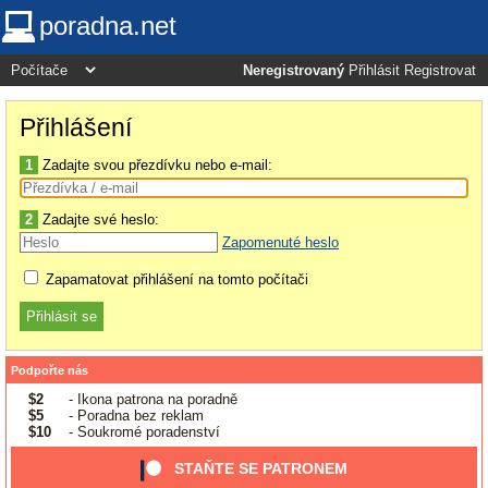
poradna.net
Neregistrovaný
Přihlásit
Registrovat
Přihlášení
1
Zadajte svou přezdívku nebo e-mail:
2
Zadajte své heslo:
Zapomenuté heslo
Zapamatovat přihlášení na tomto počítači
Podpořte nás
$2
- Ikona patrona na poradně
$5
- Poradna bez reklam
$10
- Soukromé poradenství
STAŇTE SE PATRONEM