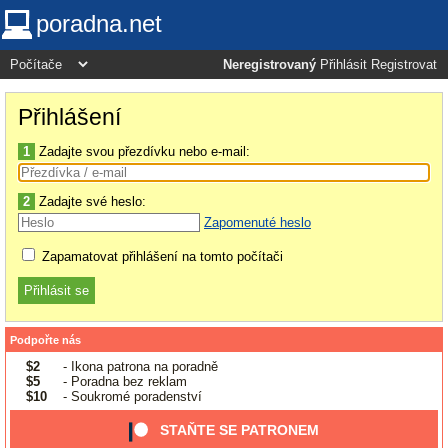
poradna.net
Neregistrovaný
Přihlásit
Registrovat
Přihlášení
1
Zadajte svou přezdívku nebo e-mail:
2
Zadajte své heslo:
Zapomenuté heslo
Zapamatovat přihlášení na tomto počítači
Podpořte nás
$2
- Ikona patrona na poradně
$5
- Poradna bez reklam
$10
- Soukromé poradenství
STAŇTE SE PATRONEM