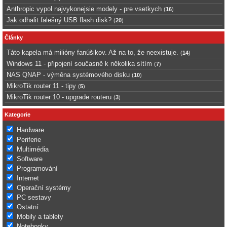
Anthropic vypol najvykonejsie modely - pre vsetkych
(
16
)
Jak odhalit falešný USB flash disk?
(
20
)
Články
Táto kapela má milióny fanúšikov. Až na to, že neexistuje.
(
14
)
Windows 11 - připojení současně k několika sítím
(
7
)
NAS QNAP - výměna systémového disku
(
10
)
MikroTik router 11 - tipy
(
5
)
MikroTik router 10 - upgrade routeru
(
3
)
Kategorie
Hardware
Periferie
Multimédia
Software
Programování
Internet
Operační systémy
PC sestavy
Ostatní
Mobily a tablety
Notebooky