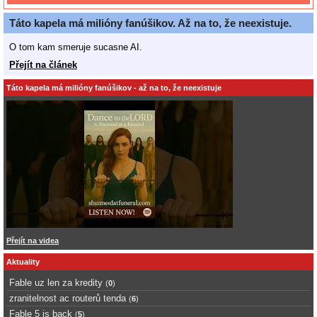
Táto kapela má milióny fanúšikov. Až na to, že neexistuje.
O tom kam smeruje sucasne AI.
Přejít na článek
Táto kapela má milióny fanúšikov - až na to, že neexistuje
Přejít na videa
Aktuality
Fable uz len za kredity
(
0
)
zranitelnost ac routerů tenda
(
6
)
Fable 5 is back
(
5
)