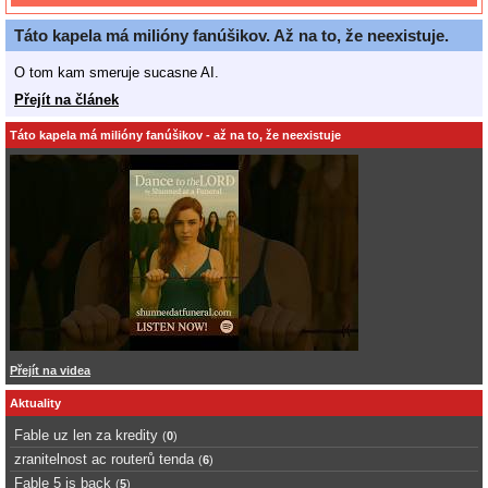
Táto kapela má milióny fanúšikov. Až na to, že neexistuje.
O tom kam smeruje sucasne AI.
Přejít na článek
Táto kapela má milióny fanúšikov - až na to, že neexistuje
Přejít na videa
Aktuality
Fable uz len za kredity
(
0
)
zranitelnost ac routerů tenda
(
6
)
Fable 5 is back
(
5
)