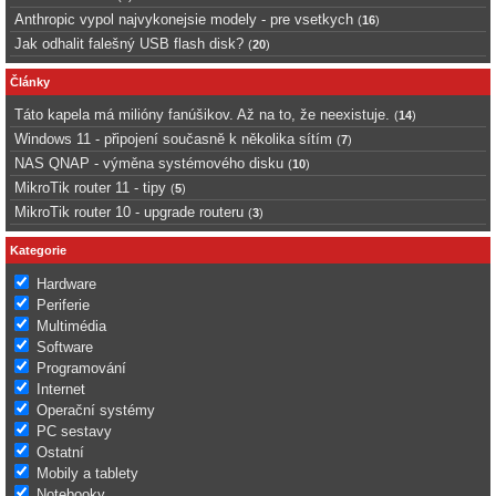
Anthropic vypol najvykonejsie modely - pre vsetkych
(
16
)
Jak odhalit falešný USB flash disk?
(
20
)
Články
Táto kapela má milióny fanúšikov. Až na to, že neexistuje.
(
14
)
Windows 11 - připojení současně k několika sítím
(
7
)
NAS QNAP - výměna systémového disku
(
10
)
MikroTik router 11 - tipy
(
5
)
MikroTik router 10 - upgrade routeru
(
3
)
Kategorie
Hardware
Periferie
Multimédia
Software
Programování
Internet
Operační systémy
PC sestavy
Ostatní
Mobily a tablety
Notebooky