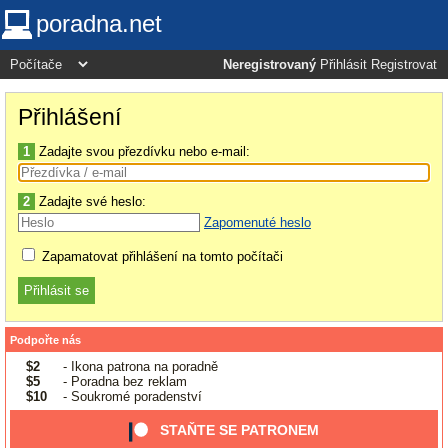
poradna.net
Neregistrovaný
Přihlásit
Registrovat
Přihlášení
1
Zadajte svou přezdívku nebo e-mail:
2
Zadajte své heslo:
Zapomenuté heslo
Zapamatovat přihlášení na tomto počítači
Podpořte nás
$2
- Ikona patrona na poradně
$5
- Poradna bez reklam
$10
- Soukromé poradenství
STAŇTE SE PATRONEM