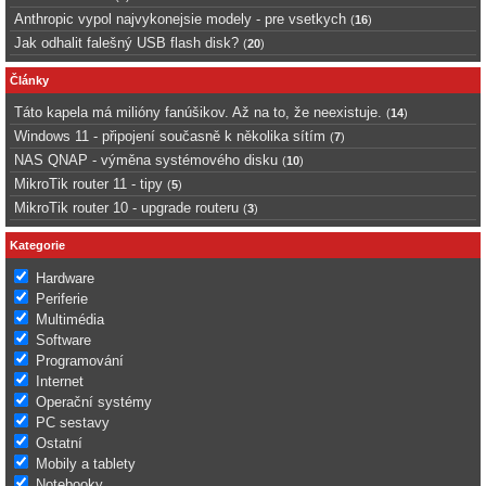
Anthropic vypol najvykonejsie modely - pre vsetkych
(
16
)
Jak odhalit falešný USB flash disk?
(
20
)
Články
Táto kapela má milióny fanúšikov. Až na to, že neexistuje.
(
14
)
Windows 11 - připojení současně k několika sítím
(
7
)
NAS QNAP - výměna systémového disku
(
10
)
MikroTik router 11 - tipy
(
5
)
MikroTik router 10 - upgrade routeru
(
3
)
Kategorie
Hardware
Periferie
Multimédia
Software
Programování
Internet
Operační systémy
PC sestavy
Ostatní
Mobily a tablety
Notebooky