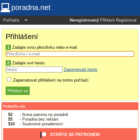
poradna.net
Neregistrovaný
Přihlásit
Registrovat
Přihlášení
1
Zadajte svou přezdívku nebo e-mail:
2
Zadajte své heslo:
Zapomenuté heslo
Zapamatovat přihlášení na tomto počítači
Podpořte nás
$2
- Ikona patrona na poradně
$5
- Poradna bez reklam
$10
- Soukromé poradenství
STAŇTE SE PATRONEM