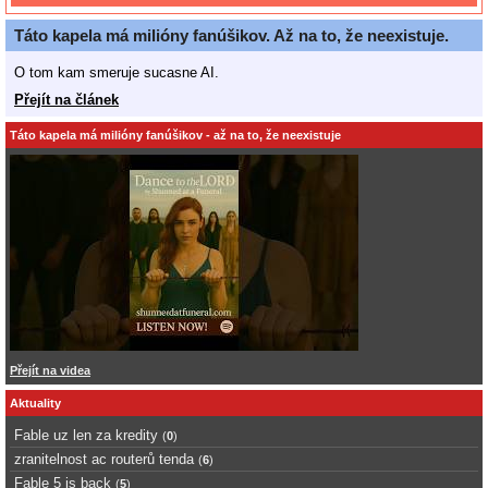
Táto kapela má milióny fanúšikov. Až na to, že neexistuje.
O tom kam smeruje sucasne AI.
Přejít na článek
Táto kapela má milióny fanúšikov - až na to, že neexistuje
Přejít na videa
Aktuality
Fable uz len za kredity
(
0
)
zranitelnost ac routerů tenda
(
6
)
Fable 5 is back
(
5
)