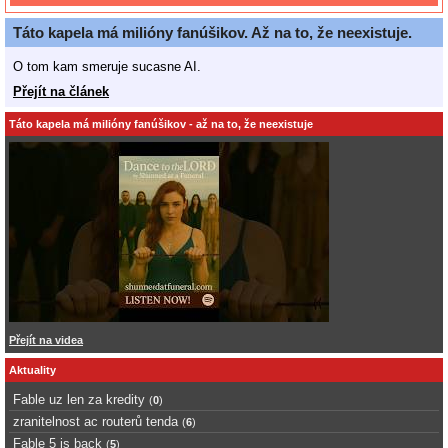
Táto kapela má milióny fanúšikov. Až na to, že neexistuje.
O tom kam smeruje sucasne AI.
Přejít na článek
Táto kapela má milióny fanúšikov - až na to, že neexistuje
Přejít na videa
Aktuality
Fable uz len za kredity
(
0
)
zranitelnost ac routerů tenda
(
6
)
Fable 5 is back
(
5
)