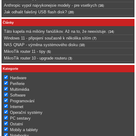
Anthropic vypol najvykonejsie modely - pre vsetkych
(
16
)
Jak odhalit falešný USB flash disk?
(
20
)
Články
Táto kapela má milióny fanúšikov. Až na to, že neexistuje.
(
14
)
Windows 11 - připojení současně k několika sítím
(
7
)
NAS QNAP - výměna systémového disku
(
10
)
MikroTik router 11 - tipy
(
5
)
MikroTik router 10 - upgrade routeru
(
3
)
Kategorie
Hardware
Periferie
Multimédia
Software
Programování
Internet
Operační systémy
PC sestavy
Ostatní
Mobily a tablety
Notebooky