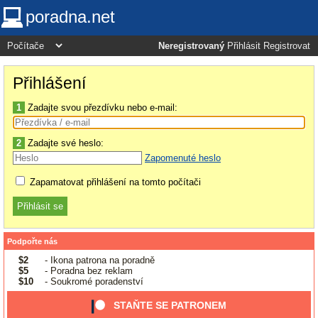
poradna.net
Neregistrovaný
Přihlásit
Registrovat
Přihlášení
1
Zadajte svou přezdívku nebo e-mail:
2
Zadajte své heslo:
Zapomenuté heslo
Zapamatovat přihlášení na tomto počítači
Podpořte nás
$2
- Ikona patrona na poradně
$5
- Poradna bez reklam
$10
- Soukromé poradenství
STAŇTE SE PATRONEM