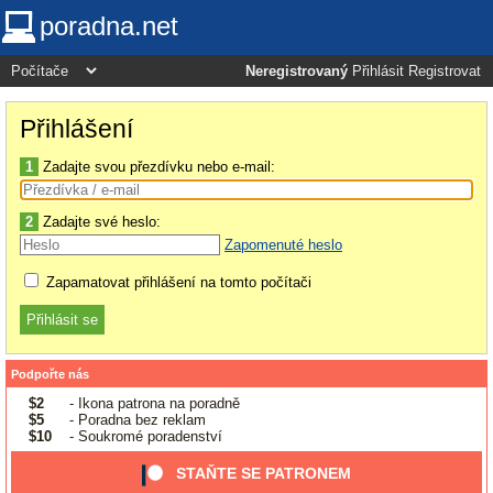
poradna.net
Neregistrovaný
Přihlásit
Registrovat
Přihlášení
1
Zadajte svou přezdívku nebo e-mail:
2
Zadajte své heslo:
Zapomenuté heslo
Zapamatovat přihlášení na tomto počítači
Podpořte nás
$2
- Ikona patrona na poradně
$5
- Poradna bez reklam
$10
- Soukromé poradenství
STAŇTE SE PATRONEM