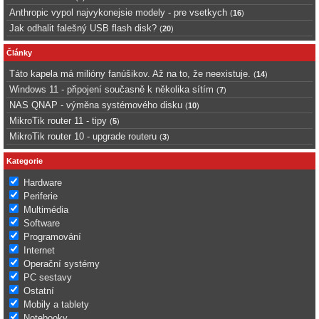
Anthropic vypol najvykonejsie modely - pre vsetkych
(
16
)
Jak odhalit falešný USB flash disk?
(
20
)
Články
Táto kapela má milióny fanúšikov. Až na to, že neexistuje.
(
14
)
Windows 11 - připojení současně k několika sítím
(
7
)
NAS QNAP - výměna systémového disku
(
10
)
MikroTik router 11 - tipy
(
5
)
MikroTik router 10 - upgrade routeru
(
3
)
Kategorie
Hardware
Periferie
Multimédia
Software
Programování
Internet
Operační systémy
PC sestavy
Ostatní
Mobily a tablety
Notebooky