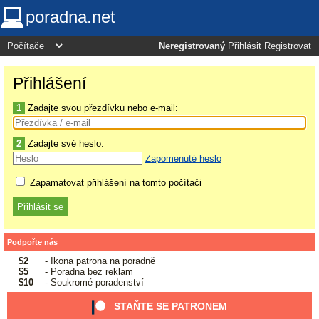
poradna.net
Neregistrovaný
Přihlásit
Registrovat
Přihlášení
1
Zadajte svou přezdívku nebo e-mail:
2
Zadajte své heslo:
Zapomenuté heslo
Zapamatovat přihlášení na tomto počítači
Podpořte nás
$2
- Ikona patrona na poradně
$5
- Poradna bez reklam
$10
- Soukromé poradenství
STAŇTE SE PATRONEM