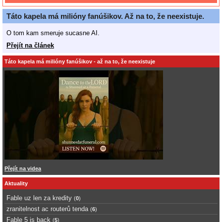
Táto kapela má milióny fanúšikov. Až na to, že neexistuje.
O tom kam smeruje sucasne AI.
Přejít na článek
Táto kapela má milióny fanúšikov - až na to, že neexistuje
Přejít na videa
Aktuality
Fable uz len za kredity
(
0
)
zranitelnost ac routerů tenda
(
6
)
Fable 5 is back
(
5
)