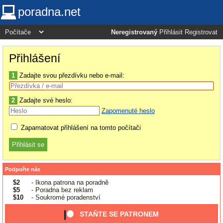
poradna.net
Neregistrovaný
Přihlásit
Registrovat
Přihlášení
1
Zadajte svou přezdívku nebo e-mail:
2
Zadajte své heslo:
Zapomenuté heslo
Zapamatovat přihlášení na tomto počítači
Podpořte nás
$2
- Ikona patrona na poradně
$5
- Poradna bez reklam
$10
- Soukromé poradenství
STAŇTE SE PATRONEM