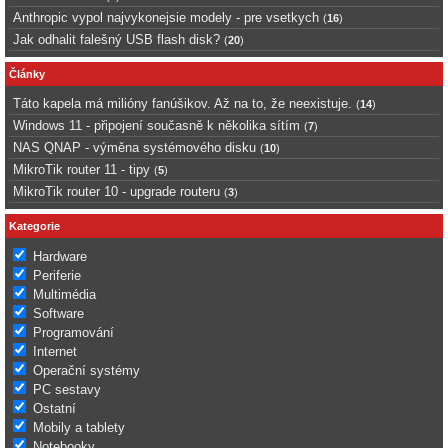
Anthropic vypol najvykonejsie modely - pre vsetkych
(
16
)
Jak odhalit falešný USB flash disk?
(
20
)
Články
Táto kapela má milióny fanúšikov. Až na to, že neexistuje.
(
14
)
Windows 11 - připojení současně k několika sítím
(
7
)
NAS QNAP - výměna systémového disku
(
10
)
MikroTik router 11 - tipy
(
5
)
MikroTik router 10 - upgrade routeru
(
3
)
Kategorie
Hardware
Periferie
Multimédia
Software
Programování
Internet
Operační systémy
PC sestavy
Ostatní
Mobily a tablety
Notebooky