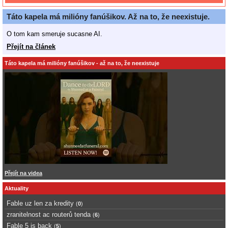
Táto kapela má milióny fanúšikov. Až na to, že neexistuje.
O tom kam smeruje sucasne AI.
Přejít na článek
Táto kapela má milióny fanúšikov - až na to, že neexistuje
Přejít na videa
Aktuality
Fable uz len za kredity
(
0
)
zranitelnost ac routerů tenda
(
6
)
Fable 5 is back
(
5
)