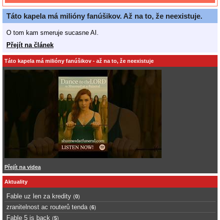
Táto kapela má milióny fanúšikov. Až na to, že neexistuje.
O tom kam smeruje sucasne AI.
Přejít na článek
Táto kapela má milióny fanúšikov - až na to, že neexistuje
Přejít na videa
Aktuality
Fable uz len za kredity
(
0
)
zranitelnost ac routerů tenda
(
6
)
Fable 5 is back
(
5
)