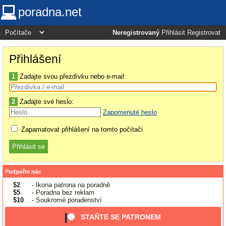
poradna.net
Neregistrovaný
Přihlásit
Registrovat
Přihlášení
1
Zadajte svou přezdívku nebo e-mail:
2
Zadajte své heslo:
Zapomenuté heslo
Zapamatovat přihlášení na tomto počítači
Podpořte nás
$2
- Ikona patrona na poradně
$5
- Poradna bez reklam
$10
- Soukromé poradenství
STAŇTE SE PATRONEM