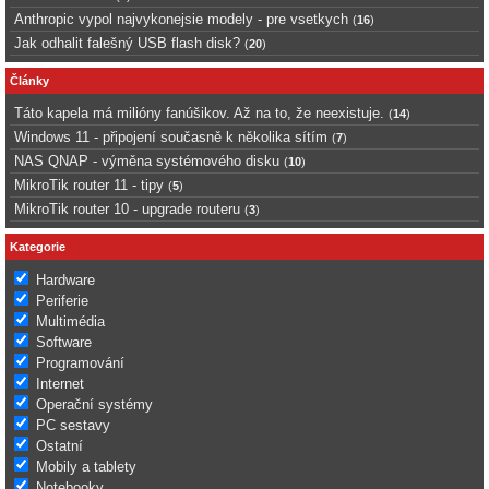
Anthropic vypol najvykonejsie modely - pre vsetkych
(
16
)
Jak odhalit falešný USB flash disk?
(
20
)
Články
Táto kapela má milióny fanúšikov. Až na to, že neexistuje.
(
14
)
Windows 11 - připojení současně k několika sítím
(
7
)
NAS QNAP - výměna systémového disku
(
10
)
MikroTik router 11 - tipy
(
5
)
MikroTik router 10 - upgrade routeru
(
3
)
Kategorie
Hardware
Periferie
Multimédia
Software
Programování
Internet
Operační systémy
PC sestavy
Ostatní
Mobily a tablety
Notebooky