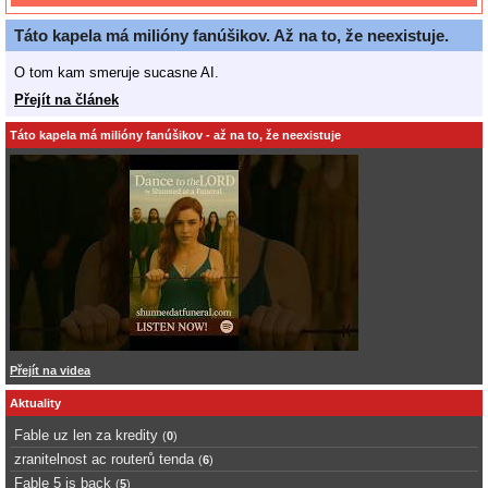
Táto kapela má milióny fanúšikov. Až na to, že neexistuje.
O tom kam smeruje sucasne AI.
Přejít na článek
Táto kapela má milióny fanúšikov - až na to, že neexistuje
Přejít na videa
Aktuality
Fable uz len za kredity
(
0
)
zranitelnost ac routerů tenda
(
6
)
Fable 5 is back
(
5
)