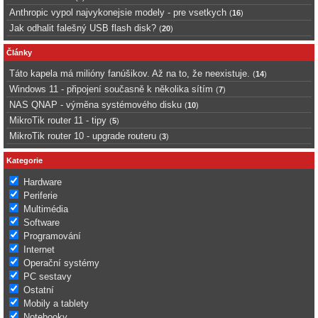
Anthropic vypol najvykonejsie modely - pre vsetkych
(
16
)
Jak odhalit falešný USB flash disk?
(
20
)
Články
Táto kapela má milióny fanúšikov. Až na to, že neexistuje.
(
14
)
Windows 11 - připojení současně k několika sítím
(
7
)
NAS QNAP - výměna systémového disku
(
10
)
MikroTik router 11 - tipy
(
5
)
MikroTik router 10 - upgrade routeru
(
3
)
Kategorie
Hardware
Periferie
Multimédia
Software
Programování
Internet
Operační systémy
PC sestavy
Ostatní
Mobily a tablety
Notebooky