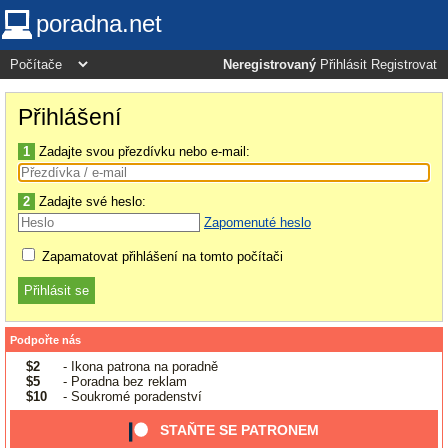
poradna.net
Neregistrovaný
Přihlásit
Registrovat
Přihlášení
1
Zadajte svou přezdívku nebo e-mail:
2
Zadajte své heslo:
Zapomenuté heslo
Zapamatovat přihlášení na tomto počítači
Podpořte nás
$2
- Ikona patrona na poradně
$5
- Poradna bez reklam
$10
- Soukromé poradenství
STAŇTE SE PATRONEM