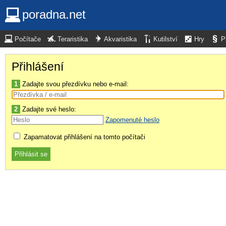
poradna.net
Počítače
Teraristika
Akvaristika
Kutilství
Hry
P
Přihlášení
1
Zadajte svou přezdívku nebo e-mail:
2
Zadajte své heslo:
Zapomenuté heslo
Zapamatovat přihlášení na tomto počítači