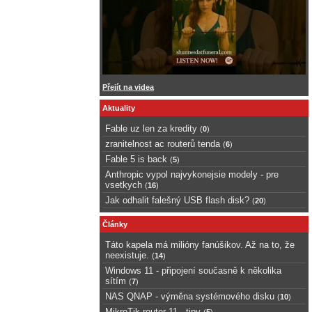
Přejít na videa
Aktuality
Fable uz len za kredity
(
0
)
zranitelnost ac routerů tenda
(
6
)
Fable 5 is back
(
5
)
Anthropic vypol najvykonejsie modely - pre
vsetkych
(
16
)
Jak odhalit falešný USB flash disk?
(
20
)
Články
Táto kapela má milióny fanúšikov. Až na to, že
neexistuje.
(
14
)
Windows 11 - připojení současně k několika
sítím
(
7
)
NAS QNAP - výměna systémového disku
(
10
)
MikroTik router 11 - tipy
(
5
)