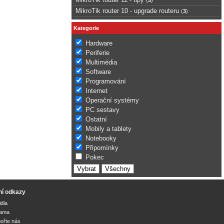
MikroTik router 10 - upgrade routeru
(
3
)
Kategorie
Hardware
Periferie
Multimédia
Software
Programování
Internet
Operační systémy
PC sestavy
Ostatní
Mobily a tablety
Notebooky
Připomínky
Pokec
ní odkazy
idla
lama
ořte nás