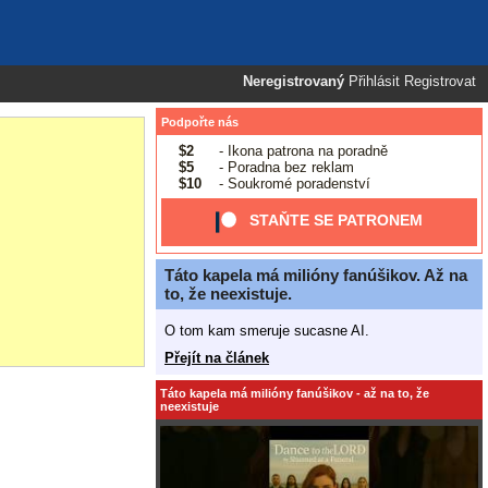
Neregistrovaný
Přihlásit
Registrovat
Podpořte nás
$2
- Ikona patrona na poradně
$5
- Poradna bez reklam
$10
- Soukromé poradenství
STAŇTE SE PATRONEM
Táto kapela má milióny fanúšikov. Až na
to, že neexistuje.
O tom kam smeruje sucasne AI.
Přejít na článek
Táto kapela má milióny fanúšikov - až na to, že
neexistuje