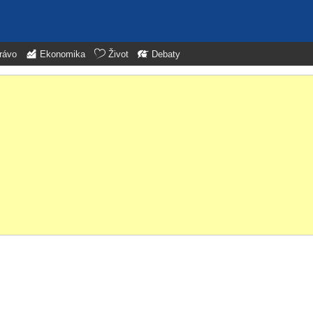
rávo
Ekonomika
Život
Debaty