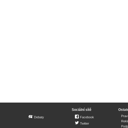
Sociální sítě
Ostat
Prav
Debaty
Facebook
Rek
Twitter
Podp