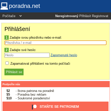
poradna.net
Neregistrovaný
Přihlásit
Registrovat
Přihlášení
1
Zadajte svou přezdívku nebo e-mail:
2
Zadajte své heslo:
Zapomenuté heslo
Zapamatovat přihlášení na tomto počítači
Podpořte nás
$2
- Ikona patrona na poradně
$5
- Poradna bez reklam
$10
- Soukromé poradenství
STAŇTE SE PATRONEM