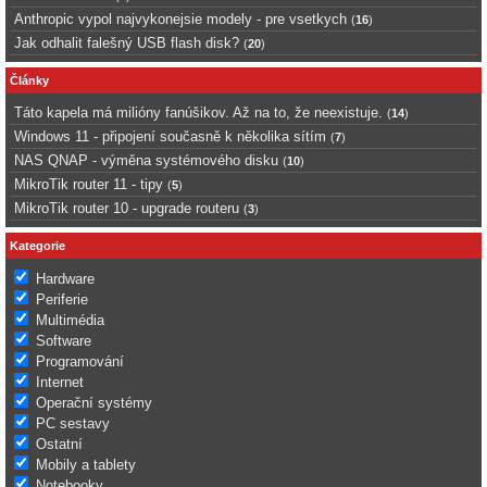
Anthropic vypol najvykonejsie modely - pre vsetkych
(
16
)
Jak odhalit falešný USB flash disk?
(
20
)
Články
Táto kapela má milióny fanúšikov. Až na to, že neexistuje.
(
14
)
Windows 11 - připojení současně k několika sítím
(
7
)
NAS QNAP - výměna systémového disku
(
10
)
MikroTik router 11 - tipy
(
5
)
MikroTik router 10 - upgrade routeru
(
3
)
Kategorie
Hardware
Periferie
Multimédia
Software
Programování
Internet
Operační systémy
PC sestavy
Ostatní
Mobily a tablety
Notebooky