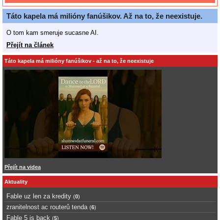
Táto kapela má milióny fanúšikov. Až na to, že neexistuje.
O tom kam smeruje sucasne AI.
Přejít na článek
Táto kapela má milióny fanúšikov - až na to, že neexistuje
Přejít na videa
Aktuality
Fable uz len za kredity
(
0
)
zranitelnost ac routerů tenda
(
6
)
Fable 5 is back
(
5
)