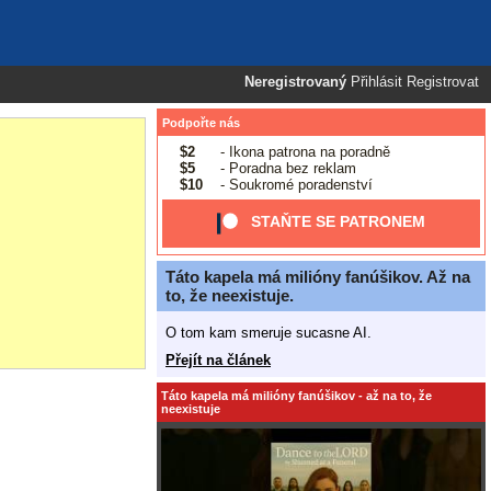
Neregistrovaný
Přihlásit
Registrovat
Podpořte nás
$2
- Ikona patrona na poradně
$5
- Poradna bez reklam
$10
- Soukromé poradenství
STAŇTE SE PATRONEM
Táto kapela má milióny fanúšikov. Až na
to, že neexistuje.
O tom kam smeruje sucasne AI.
Přejít na článek
Táto kapela má milióny fanúšikov - až na to, že
neexistuje