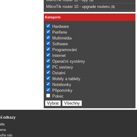
MikroTik router 10 - upgrade routeru
(
3
)
Kategorie
Hardware
Periferie
Multimédia
Software
Programování
Internet
Operační systémy
PC sestavy
Ostatní
Mobily a tablety
Notebooky
Připomínky
Pokec
ní odkazy
idla
lama
ořte nás