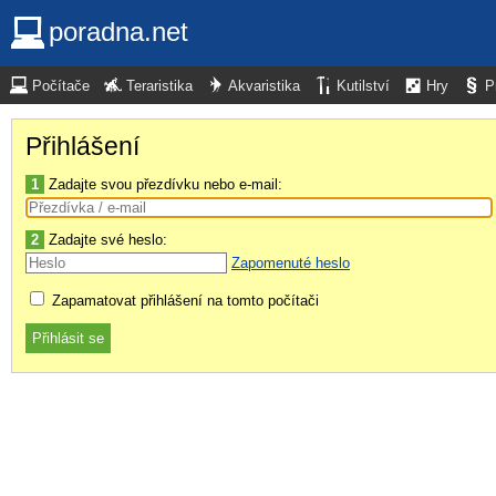
poradna.net
Počítače
Teraristika
Akvaristika
Kutilství
Hry
P
Přihlášení
1
Zadajte svou přezdívku nebo e-mail:
2
Zadajte své heslo:
Zapomenuté heslo
Zapamatovat přihlášení na tomto počítači