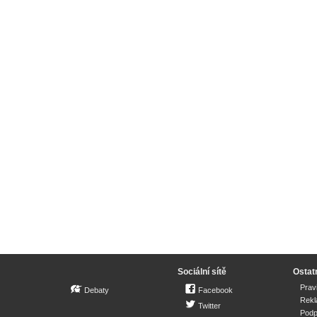
Sociální sítě
Ostat
Prav
Debaty
Facebook
Rek
Twitter
Podp