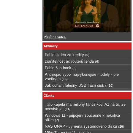
Přejít na videa
Aktuality
Fable uz len za kredity
(
0
)
zranitelnost ac routerů tenda
(
6
)
Fable 5 is back
(
5
)
Anthropic vypol najvykonejsie modely - pre
vsetkych
(
16
)
Jak odhalit falešný USB flash disk?
(
20
)
Články
Táto kapela má milióny fanúšikov. Až na to, že
neexistuje.
(
14
)
Windows 11 - připojení současně k několika
sítím
(
7
)
NAS QNAP - výměna systémového disku
(
10
)
MikroTik router 11 - tipy
(
5
)