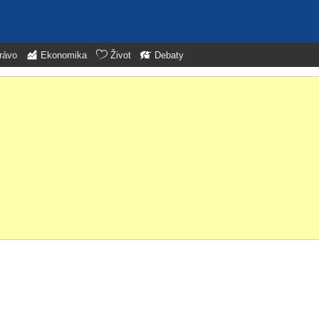
rávo
Ekonomika
Život
Debaty