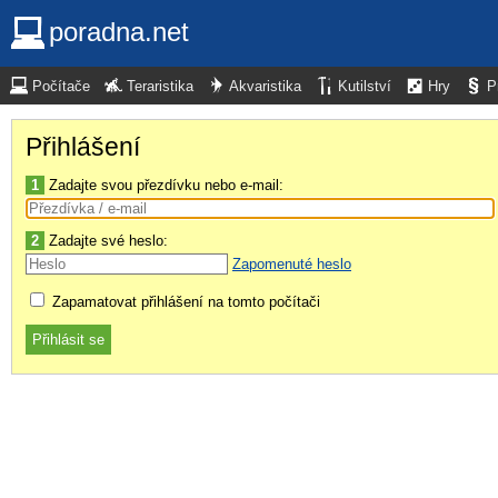
poradna.net
Počítače
Teraristika
Akvaristika
Kutilství
Hry
P
Přihlášení
1
Zadajte svou přezdívku nebo e-mail:
2
Zadajte své heslo:
Zapomenuté heslo
Zapamatovat přihlášení na tomto počítači