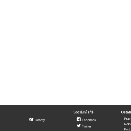
Sociální sítě
Ostat
Prav
Debaty
Facebook
Rek
Twitter
Podp