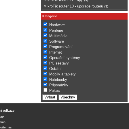
MikroTik router 10 - upgrade routeru
(
3
)
Kategorie
Hardware
Periferie
Multimédia
Software
Programování
Internet
Operační systémy
PC sestavy
Ostatní
Mobily a tablety
Notebooky
Připomínky
Pokec
ní odkazy
idla
lama
ořte nás