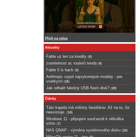
Přejít na videa
Aktuality
Fable uz len za kredity
(
0
)
zranitelnost ac routerů tenda
(
6
)
Fable 5 is back
(
5
)
Anthropic vypol najvykonejsie modely - pre
vsetkych
(
16
)
Jak odhalit falešný USB flash disk?
(
20
)
Články
Táto kapela má milióny fanúšikov. Až na to, že
neexistuje.
(
14
)
Windows 11 - připojení současně k několika
sítím
(
7
)
NAS QNAP - výměna systémového disku
(
10
)
MikroTik router 11 - tipy
(
5
)