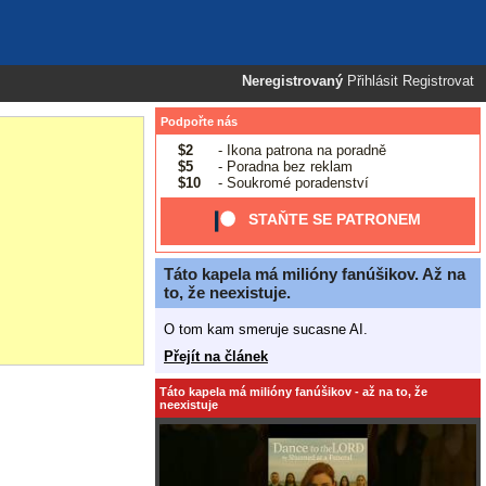
Neregistrovaný
Přihlásit
Registrovat
Podpořte nás
$2
- Ikona patrona na poradně
$5
- Poradna bez reklam
$10
- Soukromé poradenství
STAŇTE SE PATRONEM
Táto kapela má milióny fanúšikov. Až na
to, že neexistuje.
O tom kam smeruje sucasne AI.
Přejít na článek
Táto kapela má milióny fanúšikov - až na to, že
neexistuje