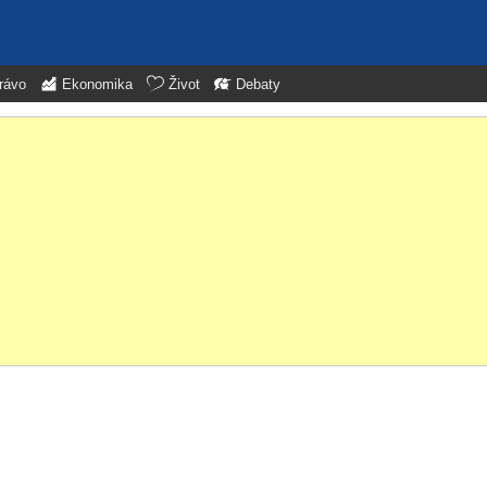
rávo
Ekonomika
Život
Debaty