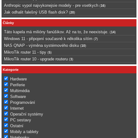
Anthropic vypol najvykonejsie modely - pre vsetkych
(
16
)
Jak odhalit falešný USB flash disk?
(
20
)
Články
Táto kapela má milióny fanúšikov. Až na to, že neexistuje.
(
14
)
Windows 11 - připojení současně k několika sítím
(
7
)
NAS QNAP - výměna systémového disku
(
10
)
MikroTik router 11 - tipy
(
5
)
MikroTik router 10 - upgrade routeru
(
3
)
Kategorie
Hardware
Periferie
Multimédia
Software
Programování
Internet
Operační systémy
PC sestavy
Ostatní
Mobily a tablety
Notebooky