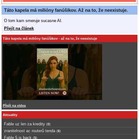
Táto kapela má milióny fanúšikov. Až na to, že neexistuje.
O tom kam smeruje sucasne AI.
Přejít na článek
Táto kapela má milióny fanúšikov - až na to, že neexistuje
Přejít na videa
Aktuality
Fable uz len za kredity
(
0
)
zranitelnost ac routerů tenda
(
6
)
Fable 5 is back
(
5
)