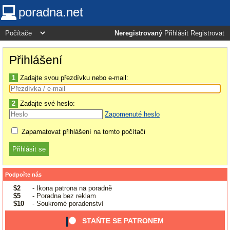
poradna.net
Neregistrovaný
Přihlásit
Registrovat
Přihlášení
1
Zadajte svou přezdívku nebo e-mail:
2
Zadajte své heslo:
Zapomenuté heslo
Zapamatovat přihlášení na tomto počítači
Podpořte nás
$2
- Ikona patrona na poradně
$5
- Poradna bez reklam
$10
- Soukromé poradenství
STAŇTE SE PATRONEM