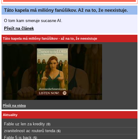
Táto kapela má milióny fanúšikov. Až na to, že neexistuje.
O tom kam smeruje sucasne AI.
Přejít na článek
Táto kapela má milióny fanúšikov - až na to, že neexistuje
Přejít na videa
Aktuality
Fable uz len za kredity
(
0
)
zranitelnost ac routerů tenda
(
6
)
Fable 5 is back
(
5
)