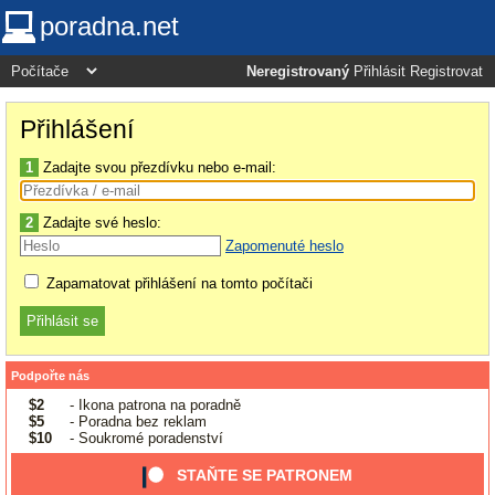
poradna.net
Neregistrovaný
Přihlásit
Registrovat
Přihlášení
1
Zadajte svou přezdívku nebo e-mail:
2
Zadajte své heslo:
Zapomenuté heslo
Zapamatovat přihlášení na tomto počítači
Podpořte nás
$2
- Ikona patrona na poradně
$5
- Poradna bez reklam
$10
- Soukromé poradenství
STAŇTE SE PATRONEM