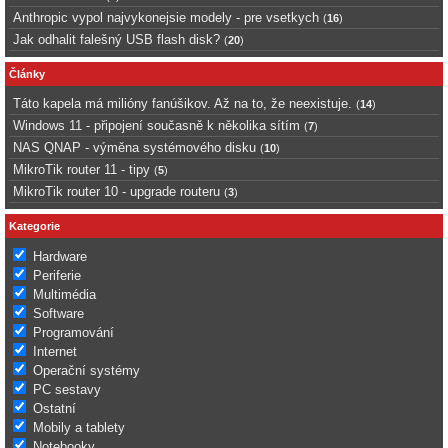
Anthropic vypol najvykonejsie modely - pre vsetkych
(
16
)
Jak odhalit falešný USB flash disk?
(
20
)
Články
Táto kapela má milióny fanúšikov. Až na to, že neexistuje.
(
14
)
Windows 11 - připojení současně k několika sítím
(
7
)
NAS QNAP - výměna systémového disku
(
10
)
MikroTik router 11 - tipy
(
5
)
MikroTik router 10 - upgrade routeru
(
3
)
Kategorie
Hardware
Periferie
Multimédia
Software
Programování
Internet
Operační systémy
PC sestavy
Ostatní
Mobily a tablety
Notebooky