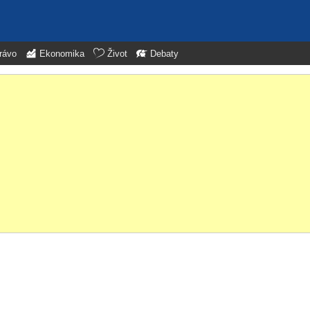
rávo
Ekonomika
Život
Debaty