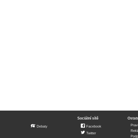
Sociální sítě
Ostat
Prav
Debaty
Facebook
Rek
Twitter
Podp