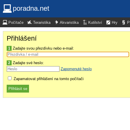
poradna.net
Počítače
Teraristika
Akvaristika
Kutilství
Hry
P
Přihlášení
1
Zadajte svou přezdívku nebo e-mail:
2
Zadajte své heslo:
Zapomenuté heslo
Zapamatovat přihlášení na tomto počítači