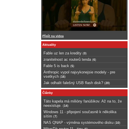
Přejít na videa
Aktuality
Fable uz len za kredity
(
0
)
zranitelnost ac routerů tenda
(
6
)
Fable 5 is back
(
5
)
Anthropic vypol najvykonejsie modely - pre
vsetkych
(
16
)
Jak odhalit falešný USB flash disk?
(
20
)
Články
Táto kapela má milióny fanúšikov. Až na to, že
neexistuje.
(
14
)
Windows 11 - připojení současně k několika
sítím
(
7
)
NAS QNAP - výměna systémového disku
(
10
)
MikroTik router 11 - tipy
(
5
)