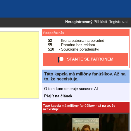
Neregistrovaný
Přihlásit
Registrovat
Podpořte nás
$2
- Ikona patrona na poradně
$5
- Poradna bez reklam
$10
- Soukromé poradenství
STAŇTE SE PATRONEM
Táto kapela má milióny fanúšikov. Až na
to, že neexistuje.
O tom kam smeruje sucasne AI.
Přejít na článek
Táto kapela má milióny fanúšikov - až na to, že
neexistuje