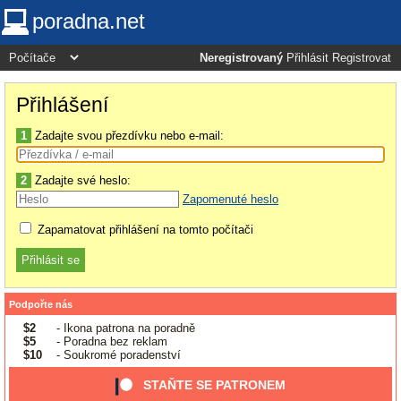
poradna.net
Neregistrovaný
Přihlásit
Registrovat
Přihlášení
1
Zadajte svou přezdívku nebo e-mail:
2
Zadajte své heslo:
Zapomenuté heslo
Zapamatovat přihlášení na tomto počítači
Podpořte nás
$2
- Ikona patrona na poradně
$5
- Poradna bez reklam
$10
- Soukromé poradenství
STAŇTE SE PATRONEM