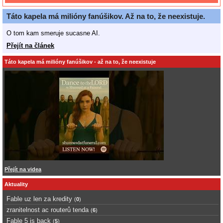
Táto kapela má milióny fanúšikov. Až na to, že neexistuje.
O tom kam smeruje sucasne AI.
Přejít na článek
Táto kapela má milióny fanúšikov - až na to, že neexistuje
Přejít na videa
Aktuality
Fable uz len za kredity
(
0
)
zranitelnost ac routerů tenda
(
6
)
Fable 5 is back
(
5
)