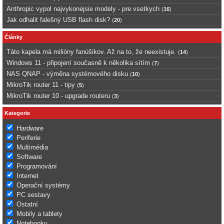
Anthropic vypol najvykonejsie modely - pre vsetkych
(
16
)
Jak odhalit falešný USB flash disk?
(
20
)
Články
Táto kapela má milióny fanúšikov. Až na to, že neexistuje.
(
14
)
Windows 11 - připojení současně k několika sítím
(
7
)
NAS QNAP - výměna systémového disku
(
10
)
MikroTik router 11 - tipy
(
5
)
MikroTik router 10 - upgrade routeru
(
3
)
Kategorie
Hardware
Periferie
Multimédia
Software
Programování
Internet
Operační systémy
PC sestavy
Ostatní
Mobily a tablety
Notebooky