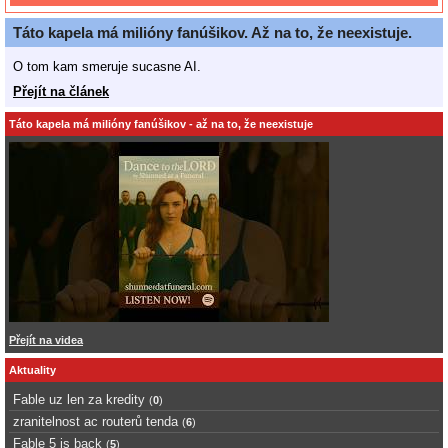
Táto kapela má milióny fanúšikov. Až na to, že neexistuje.
O tom kam smeruje sucasne AI.
Přejít na článek
Táto kapela má milióny fanúšikov - až na to, že neexistuje
Přejít na videa
Aktuality
Fable uz len za kredity
(
0
)
zranitelnost ac routerů tenda
(
6
)
Fable 5 is back
(
5
)