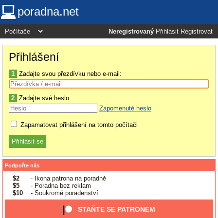
poradna.net
Neregistrovaný
Přihlásit
Registrovat
Přihlášení
1
Zadajte svou přezdívku nebo e-mail:
2
Zadajte své heslo:
Zapomenuté heslo
Zapamatovat přihlášení na tomto počítači
Podpořte nás
$2
- Ikona patrona na poradně
$5
- Poradna bez reklam
$10
- Soukromé poradenství
STAŇTE SE PATRONEM