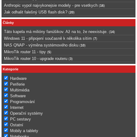
Anthropic vypol najvykonejsie modely - pre vsetkych
(
16
)
Jak odhalit falešný USB flash disk?
(
20
)
Články
Táto kapela má milióny fanúšikov. Až na to, že neexistuje.
(
14
)
Windows 11 - připojení současně k několika sítím
(
7
)
NAS QNAP - výměna systémového disku
(
10
)
MikroTik router 11 - tipy
(
5
)
MikroTik router 10 - upgrade routeru
(
3
)
Kategorie
Hardware
Periferie
Multimédia
Software
Programování
Internet
Operační systémy
PC sestavy
Ostatní
Mobily a tablety
Notebooky